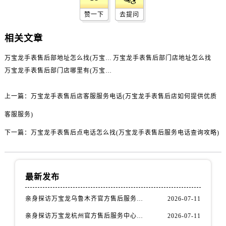
江苏省镇江市京口区中山东路万宝龙售后服务中心（需提前预约）
赞一下
去提问
江西省抚州市临川区赣东大道万宝龙售后服务中心（需提前预约）
江西省赣州市章贡区文清路万宝龙售后服务中心（需提前预约）
相关文章
江西省吉安市吉州区井冈山大道万宝龙售后服务中心（需提前预约）
万宝龙手表售后部地址怎么找(万宝龙手表售后部门联系方式查询)
万宝龙手表售后部门店地址怎么找
江西省景德镇市珠山区珠山中路万宝龙售后服务中心（需提前预约）
万宝龙手表售后部门店哪里有(万宝龙手表售后服务网点查询)
江西省九江市浔阳区浔阳路万宝龙售后服务中心（需提前预约）
江西省南昌市红谷滩新区红谷中大道998号绿地双子塔（中央广场）A1座办公楼14层1407室万宝龙售后服务中心（需提前预约）
上一篇：
万宝龙手表售后店客服服务电话(万宝龙手表售后店如何提供优质
江西省萍乡市安源区萍安北大道与康庄路交叉口万宝龙售后服务中心（需提前预约）
客服服务)
江西省上饶市信州区滨江西路万宝龙售后服务中心（需提前预约）
江西省新余市渝水区北湖西路万宝龙售后服务中心（需提前预约）
下一篇：
万宝龙手表售后点电话怎么找(万宝龙手表售后服务电话查询攻略)
江西省宜春市袁州区中山中路万宝龙售后服务中心（需提前预约）
江西省鹰潭市月湖区胜利东路万宝龙售后服务中心（需提前预约）
山东省德州市德城区东风中路万宝龙售后服务中心（需提前预约）
最新发布
山东省东营市东营区济南路万宝龙售后服务中心（需提前预约）
亲身探访万宝龙乌鲁木齐官方售后服务中心｜服务电话与网点地址（2026年7月最新）
2026-07-11
山东省济南市历下区经十路11111号华润中心写字楼（万象城）15层1508室万宝龙售后服务中心（需提前预约）
亲身探访万宝龙杭州官方售后服务中心｜网点地址与服务热线（2026年7月最新）
2026-07-11
山东省济宁市任城区太白楼路万宝龙售后服务中心（需提前预约）