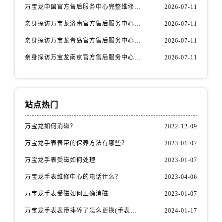
山东省莱芜市文化南路8号银座商城名表维修一楼名表维修万宝龙售后服务中心（需提前预约）
万宝龙中国官方售后服务中心完整维修地址与热线实地考察报告+多信源验证（2026年7月最新）
2026-07-11
山东省临沂市兰山区解放路万宝龙售后服务中心（需提前预约）
亲身探访万宝龙济南官方售后服务中心｜官方电话和维修地址（2026年7月最新）
2026-07-11
山东省日照市东港区烟台路万宝龙售后服务中心（需提前预约）
亲身探访万宝龙青岛官方售后服务中心｜热线电话与网点地址（2026年7月最新）
2026-07-11
山东省泰安市泰山区财源街道泰山大街万宝龙售后服务中心（需提前预约）
亲身探访万宝龙南京官方售后服务中心｜全新地址电话一览（2026年7月最新）
2026-07-11
山东省威海市环翠区新威海路89号振华商厦一楼名表维修万宝龙售后服务中心（需提前预约）
山东省潍坊市奎文区东风东街万宝龙售后服务中心（需提前预约）
山东省枣庄市滕州市北辛路与善国路交叉口万宝龙售后服务中心（需提前预约）
山东省淄博市张店区金晶大道万宝龙售后服务中心（需提前预约）
站点热门
上海市黄浦区南京东路299号宏伊国际广场写字楼8层806室万宝龙售后服务中心（需提前预约）
万宝龙如何消磁？
2022-12-09
上海市徐汇区虹桥路3号港汇中心2座37层3705室万宝龙售后服务中心（需提前预约）
浙江省杭州市上城区钱江路1366号华润大厦A座5层503-5室万宝龙售后服务中心（需提前预约）
万宝龙手表表带的保养方法有哪些？
2023-01-07
浙江省湖州市吴兴区劳动路万宝龙售后服务中心（需提前预约）
万宝龙手表受磁如何处理
2023-01-07
浙江省嘉兴市南湖区广益路705号嘉兴世界贸易中心A座13层1304室万宝龙售后服务中心（需提前预约）
万宝龙手表维修中心的电话什么？
2023-04-06
浙江省金华市金东区东市南街777号金华万达广场4号楼22楼2209室万宝龙售后服务中心（需提前预约）
万宝龙手表受磁如何正确消磁
2023-01-07
浙江省丽水市莲都区解放街万宝龙售后服务中心（需提前预约）
万宝龙手表表带摔碎了怎么更换(手表表带损坏后的简易更换方法)
2024-01-17
浙江省宁波市江北区大闸南路500号来福士广场办公楼20层2009室万宝龙售后服务中心（需提前预约）