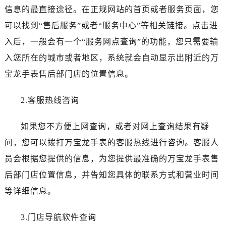
海口市龙华区金贸东路5号海口华润大厦B座17层1707室（需提前预约）
信息的最直接途径。在正规网站的首页或者服务页面，您
唐山市路南区新华东道100号万达广场写字楼A座10层1002室（需提前预约）
可以找到“售后服务”或者“服务中心”等相关链接。点击进
台州市椒江区东海大道1800号腾达中心东1幢20楼2002室（需提前预约）
入后，一般会有一个“服务网点查询”的功能，您只需要输
内蒙古自治区呼和浩特市玉泉区大学西街70号华润万象城写字楼（鄂尔多斯大厦）23层2326室（需提前预约）
入您所在的城市或者地区，系统就会自动显示出附近的万
甘肃省兰州市七里河区西津西路16号兰州中心写字楼21层2102室（需提前预约）
宝龙手表售后部门店的位置信息。
重庆市解放碑渝中区民权路28号英利国际金融中心写字楼20层01室（需提前预约）
黑龙江省大庆市萨尔图区会战大街万宝龙售后服务中心（需提前预约）
2.客服热线咨询
黑龙江省鹤岗市向阳区红军路万宝龙售后服务中心（需提前预约）
黑龙江省黑河市爱辉区中央街万宝龙售后服务中心（需提前预约）
如果您不方便上网查询，或者对网上查询结果有疑
黑龙江省鸡西市鸡冠区红军路万宝龙售后服务中心（需提前预约）
问，您可以拨打万宝龙手表的客服热线进行咨询。客服人
黑龙江省佳木斯市向阳区长安路万宝龙售后服务中心（需提前预约）
员会根据您提供的信息，为您提供最准确的万宝龙手表售
黑龙江省牡丹江市东安区太平路万宝龙售后服务中心（需提前预约）
黑龙江省七台河市桃山区大同街万宝龙售后服务中心（需提前预约）
后部门店位置信息，并告知您具体的联系方式和营业时间
黑龙江省齐齐哈尔市龙沙区龙华路万宝龙售后服务中心（需提前预约）
等详细信息。
黑龙江省双鸭山市尖山区新兴大街万宝龙售后服务中心（需提前预约）
黑龙江省绥化市北林区新华街与康庄路交叉口万宝龙售后服务中心（需提前预约）
3.门店导航软件查询