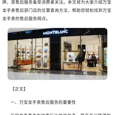
牌，其售后服务备受消费者关注。本文将为大家介绍万宝
广州市越秀区环市东路371-375号世界贸易中心大厦南塔写字楼15层07室（需提前预约）
深圳市罗湖区深南东路5001号华润大厦写字楼17层1701室（需提前预约）
龙手表售后部门店的位置查询方法，帮助您轻松找到万宝
惠州市惠城区江北文昌一路7号华贸大厦写字楼1座30层05室（需提前预约）
龙手表的售后服务网点。
厦门市思明区湖滨东路95号华润大厦写字楼B座11层1104室（需提前预约）
福州市鼓楼区五四路128-1号恒力城写字楼15层03室（需提前预约）
成都市锦江区人民东路6号SAC东原中心写字楼24层2406B室（需提前预约）
重庆市江北区观音桥步行街2号融恒时代广场写字楼9层902室（需提前预约）
长沙市芙蓉区定王台街道建湘路393号世茂环球金融中心写字楼（芙蓉广场）10层13室（需提前预约）
郑州市二七区铭功路10号华润大厦写字楼29层2905室（需提前预约）
太原市迎泽区解放路15号亨得利名表服务中心（品牌授权店）3层整层（需提前预约）
沈阳市沈河区中街路137号亨得利名表服务中心（品牌授权店）1层整层（需提前预约）
沈阳市沈河区中街路83号亨得利名表服务中心（品牌授权店）1层整层（需提前预约）
乌鲁木齐市天山区红山路26号时代广场（CCMALL）C座17层17-B（需提前预约）
【正文】
温州市鹿城区锦绣路1067号置信广场10层1015室（需提前预约）
一、万宝龙手表售后服务的重要性
哈尔滨市道里区友谊西路600号富力中心T2座写字楼29层03室（需提前预约）
大连市中山区人民路15号国际金融大厦7层G室（需提前预约）