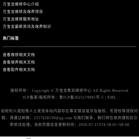
海南省万宁市万城镇解放路万宝龙售后服务中心（需提前预约）
万宝龙维修中心介绍
海南省文昌市文城镇教育东路万宝龙售后服务中心（需提前预约）
万宝龙维修及保养项目
万宝龙维修服务地址
海南省五指山市通什镇三月三大道万宝龙售后服务中心（需提前预约）
万宝龙最新资讯及保养知识
香港特别行政区尖沙咀区油尖旺区广东道万宝龙售后服务中心（需提前预约）
香港特别行政区金钟区中西区金钟道万宝龙售后服务中心（需提前预约）
热门标签
香港特别行政区九龙区油尖旺区弥敦道万宝龙售后服务中心（需提前预约）
香港特别行政区铜锣湾区湾仔区轩尼诗道万宝龙售后服务中心（需提前预约）
查看维修相关文档
查看保养相关文档
河南省安阳市文峰区解放大道万宝龙售后服务中心（需提前预约）
查看配件相关文档
河南省鹤壁市淇滨区九州路万宝龙售后服务中心（需提前预约）
河南省济源市沁园街道济水大道万宝龙售后服务中心（需提前预约）
河南省焦作市解放区解放路万宝龙售后服务中心（需提前预约）
版权所有：
Copyright ©
万宝龙售后维修中心
All Rights Reserved
ICP备案/版权所有：
鲁ICP备2025179091号-5
|
XML
河南省开封市鼓楼区中山路万宝龙售后服务中心（需提前预约）
河南省洛阳市西工区中州中路与解放路交叉口万宝龙售后服务中心（需提前预约）
如权利人或知情人士发现本站内容存在事实错误或涉及版权、名誉权等侵权问
河南省漯河市源汇区交通路万宝龙售后服务中心（需提前预约）
题，请通过邮箱：2557628530@qq.com 与我们联系，我们将在收到通知后立
河南省南阳市宛城区范蠡东路与南都路交叉口万宝龙售后服务中心（需提前预约）
即依法处理。当前页面信息更新时间：2026-07-11T16:58:01+08:00
河南省平顶山市卫东区建设路万宝龙售后服务中心（需提前预约）