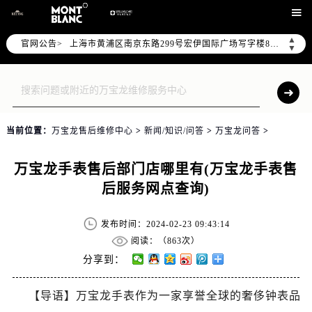
上海市徐汇区虹桥路3号港汇中心写字楼2座37层3705室（需提前预约）

上海市黄浦区南京东路299号宏伊国际广场写字楼8层806室（需提前预约）
▲
官网公告>
南京市秦淮区中山南路1号（新街口）南京中心写字楼22层C1-1室（需提前预约）
▼
常州市新北区龙锦路1590号现代传媒中心写字楼5号楼10层1008室（需提前预约）
徐州市鼓楼区淮海东路29号苏宁广场IFC国际金融中心写字楼35层3508室（需提前预约）
扬州市邗江区国展路29号星耀天地写字楼1号楼18层1803室（需提前预约）
盐城市盐都区世纪大道5号盐城金融城写字楼1号楼16层1604室（需提前预约）
当前位置：
万宝龙售后维修中心
>
新闻/知识/问答
>
万宝龙问答
>
泰州市海陵区永定东路399号置地商务中心东塔写字楼（华润万象城）17层1706室（需提前预约）
宁波市江北区大闸南路500号来福士广场办公楼20层2009室（需提前预约）
万宝龙手表售后部门店哪里有(万宝龙手表售
杭州市上城区钱江路1366号华润大厦写字楼A座5层503-5室（需提前预约）
后服务网点查询)
金华市金东区东市南街777号金华万达广场写字楼4号楼22层2209室（需提前预约）
绍兴市越城区胜利东路379号世茂天际中心写字楼8层805室（需提前预约）
发布时间：2024-02-23 09:43:14
嘉兴市南湖区广益路705号嘉兴世界贸易中心写字楼A座13层1304室（需提前预约）
阅读：（
863次）
南昌市红谷滩新区红谷中大道998号绿地双子塔（中央广场）A1座办公楼14层07室（需提前预约）
分享到：
济南市历下区经十路11111号华润中心写字楼（万象城）15层1508室（需提前预约）
【导语】万宝龙手表作为一家享誉全球的奢侈钟表品
广州市天河区天河路230号万菱汇国际中心写字楼A塔7层704室（需提前预约）