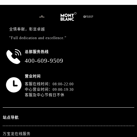
广西壮族自治区崇左市江州区石景林街道友谊大道与丽川路交汇处万宝龙售后服务中心（需提前预约）
广西壮族自治区防城港市港口区金花茶大道万宝龙售后服务中心（需提前预约）
广西壮族自治区贵港市港北区港城街道布山大道与仙衣路交叉口万宝龙售后服务中心（需提前预约）
广西壮族自治区桂林市秀峰区红岭路万宝龙售后服务中心（需提前预约）
全情奉献，彰显卓越
广西壮族自治区河池市金城江区金城江街道朝阳路万宝龙售后服务中心（需提前预约）
"Full dedication and excellence.”
广西壮族自治区贺州市八步区城东街道灵峰南路万宝龙售后服务中心（需提前预约）
总部服务热线
广西壮族自治区来宾市兴宾区桂中大道万宝龙售后服务中心（需提前预约）
400-609-9509
广西壮族自治区柳州市城中区中山中路万宝龙售后服务中心（需提前预约）
广西壮族自治区钦州市钦南区金海湾东大街万宝龙售后服务中心（需提前预约）
营业时间
广西壮族自治区梧州市万秀区龙湖镇高旺路万宝龙售后服务中心（需提前预约）
客服在线时间：08:00-22:00
广西壮族自治区玉林市玉州区金玉路万宝龙售后服务中心（需提前预约）
中心营业时间：09:00-19:30
客服及中心节假日不休
海南省儋州市儋州市那大镇兰洋北路万宝龙售后服务中心（需提前预约）
海南省东方市八所镇解放西路万宝龙售后服务中心（需提前预约）
海南省琼海市嘉积镇东风路万宝龙售后服务中心（需提前预约）
站点导航
海南省三沙市西沙区西沙群岛永兴岛北京路万宝龙售后服务中心（需提前预约）
海南省三亚市吉阳区迎宾路万宝龙售后服务中心（需提前预约）
万宝龙在线服务