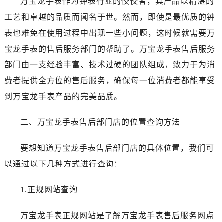
万宝龙手表作为钟表行业的佼佼者，其产品以精湛的
佛山市禅城区季华五路57号万科金融中心C座12层1205室（需提前预约）
工艺和卓越的品质而闻名于世。然而，即使是最优质的钟
东莞市东城街道鸿福东路1号民盈国贸中心T1写字楼9层907室（需提前预约）
无锡市梁溪区人民中路139号恒隆广场写字楼1座11层1104室（需提前预约）
表也难免在使用过程中出现一些小问题，这时候就需要万
南通市崇川区工农路57号圆融广场写字楼16层1603室（需提前预约）
宝龙手表的售后服务部门的帮助了。万宝龙手表售后服务
苏州市苏州工业园区星港街199号苏州中心办公楼C座22层08室（需提前预约）
部门由一支经验丰富、技术过硬的团队组成，致力于为消
武汉市江汉区解放大道686号世界贸易大厦38层09室（需提前预约）
费者提供全方位的售后服务，确保每一位消费者都能享受
南宁市青秀区金湖路59号地王大厦12楼1224室（需提前预约）
到万宝龙手表产品的完美品质。
合肥市蜀山区潜山路111号万象城华润大厦B座12楼03室（需提前预约）
泉州市丰泽区宝洲路729号浦西万达中心写字楼A座7楼709室（需提前预约）
二、万宝龙手表售后部门店的位置查询方法
青岛市南区山东路6号华润大厦B座22层04室（需提前预约）
烟台市芝罘区胜利路139号万达金融中心A座907室（需提前预约）
要想知道万宝龙手表售后部门店的具体位置，我们可
长春市朝阳区西安大路727号中银大厦A座(旺进大厦)18层09室（需提前预约）
以通过以下几种方式进行查询：
贵阳市南明区都司高架桥路33号亨特国际金融中心14楼14D（需提前预约）
昆明市盘龙区北京路928号同德昆明广场写字楼10层06室（需提前预约）
1.正规网站查询
石家庄市长安区中山东路39号勒泰中心写字楼B座13层07室（需提前预约）
西安市碑林区南关正街88号华侨城长安国际中心E座6楼10室（需提前预约）
万宝龙手表正规网站是了解万宝龙手表售后服务网点