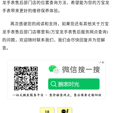
安徽省宣城市宣州区叠嶂西路万宝龙售后服务中心（需提前预约）
龙手表售后部门店的位置查询方法，希望能为您的万宝龙
福建省龙岩市新罗区九一南路万宝龙售后服务中心（需提前预约）
手表带来更好的维修保养体验。
福建省南平市建阳区人民西路万宝龙售后服务中心（需提前预约）
福建省宁德市蕉城区天湖东路万宝龙售后服务中心（需提前预约）
再次感谢您的阅读和支持，如果您还有其他关于万宝
福建省莆田市城厢区霞林街道荔华东大道万宝龙售后服务中心（需提前预约）
龙手表售后部门店哪里有(万宝龙手表售后服务网点查询)
福建省三明市三元区东乾二路万宝龙售后服务中心（需提前预约）
的问题，欢迎随时联系我们，我们会尽快回复并为您解
福建省漳州市龙文区步港路万宝龙售后服务中心（需提前预约）
答。
江苏省常州市新北区龙锦路1590号现代传媒中心5号楼10层1008室万宝龙售后服务中心（需提前预约）
江苏省淮安市清江浦区淮海北路万宝龙售后服务中心（需提前预约）
江苏省连云港市海州区通灌北路万宝龙售后服务中心（需提前预约）
江苏省南京市秦淮区中山南路1号南京中心22层22-C1-C3室万宝龙售后服务中心（需提前预约）
江苏省宿迁市宿城区西湖路万宝龙售后服务中心（需提前预约）
江苏省泰州市海陵区永定东路399号置地商务中心东塔（华润万象城）17层1706室万宝龙售后服务中心（需提前预约）
江苏省徐州市鼓楼区淮海东路29号苏宁广场IFC国际金融中心35层3508室万宝龙售后服务中心（需提前预约）
江苏省盐城市盐都区世纪大道5号盐城金融城写字楼1号楼16层1604室万宝龙售后服务中心（需提前预约）
江苏省扬州市邗江区国展路29号星耀天地写字楼1号楼18层1803室万宝龙售后服务中心（需提前预约）
18