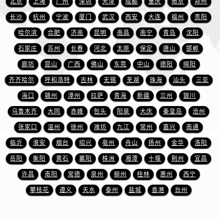
北京
上海
广州
深圳
天津
成都
重庆
南京
郑州
广东省惠州市惠城区江北文昌一路7号华贸大厦1座30层3005室万宝龙售后服务中心（需提前预约）
长沙
杭州
宁波
厦门
武汉
西安
大连
福州
贵阳
广东省江门市蓬江区广场西路万宝龙售后服务中心（需提前预约）
广东省揭阳市榕城进贤门步行街万宝龙售后服务中心（需提前预约）
哈尔滨
合肥
济南
昆明
南昌
南宁
青岛
沈阳
广东省茂名市电白区水东街道迎宾大道万宝龙售后服务中心（需提前预约）
石家庄
苏州
长春
河北
太原
保定
唐山
邯郸
广东省梅州市梅江区金燕大道万宝龙售后服务中心（需提前预约）
廊坊
昆山
广西
佛山
东莞
中山
德阳
绵阳
广东省清远市清城区湖西路万宝龙售后服务中心（需提前预约）
齐齐哈尔
呼和浩特
吉林
无锡
芜湖
珠海
汕头
三亚
广东省汕头市龙湖区长平路万宝龙售后服务中心（需提前预约）
海口
赣州
漳州
拉萨
青海
新疆
兰州
银川
广东省汕尾市城区香洲街道园林社区翠园街万宝龙售后服务中心（需提前预约）
乌鲁木齐
大同
赤峰
包头
阳泉
大庆
秦皇岛
沧州
广东省韶关市武江区芙蓉新区与老城中心交汇处万宝龙售后服务中心（需提前预约）
张家口
温州
徐州
潍坊
九江
常州
嘉兴
南通
广东省深圳市罗湖区深南东路5001号华润大厦17层1701室万宝龙售后服务中心（需提前预约）
广东省阳江市江城区东风一路万宝龙售后服务中心（需提前预约）
临沂
淮安
烟台
绍兴
亳州
舟山
扬州
金华
洛阳
广东省云浮市云城区金山路万宝龙售后服务中心（需提前预约）
岳阳
衡阳
黄石
襄阳
株洲
湘潭
十堰
荆州
宜昌
广东省湛江市赤坎区观海北路万宝龙售后服务中心（需提前预约）
许昌
南阳
常德
泉州
柳州
桂林
惠州
西宁
广东省肇庆市端州区信安大道与砚都大道交汇处万宝龙售后服务中心（需提前预约）
攀枝花
遵义
天水
泰州
盐城
香港
台州
广西壮族自治区百色市右江区中山二路万宝龙售后服务中心（需提前预约）
广西壮族自治区北海市海城区北京路万宝龙售后服务中心（需提前预约）