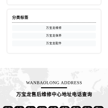
浙江省衢州市柯城区上街万宝龙售后服务中心（需提前预约）
浙江省绍兴市越城区胜利东路379号世茂天际中心写字楼8层805室万宝龙售后服务中心（需提前预约）
浙江省舟山市定海区解放东路万宝龙售后服务中心（需提前预约）
分类标签
澳门特别行政区大堂区议事亭前地（新马路）万宝龙售后服务中心（需提前预约）
万宝龙维修
澳门特别行政区风顺堂区南湾大马路万宝龙售后服务中心（需提前预约）
万宝龙保养
澳门特别行政区花地玛堂区关闸广场万宝龙售后服务中心（需提前预约）
澳门特别行政区花王堂区大三巴商圈万宝龙售后服务中心（需提前预约）
万宝龙配件
澳门特别行政区嘉模堂区官也街万宝龙售后服务中心（需提前预约）
澳门省路氹城市金光大道万宝龙售后服务中心（需提前预约）
澳门特别行政区望德堂区塔石广场万宝龙售后服务中心（需提前预约）
福建省福州市鼓楼区五四路128-1号恒力城写字楼15层03室万宝龙售后服务中心（需提前预约）
福建省厦门市思明区湖滨东路95号万象城华润大厦B座11层1104室万宝龙售后服务中心（需提前预约）
WANBAOLONG ADDRESS
广东省潮州市潮安区新风路与潮汕路交汇处万宝龙售后服务中心（需提前预约）
广东省广州市天河区天河路230号万菱汇国际中心A塔7层704室万宝龙售后服务中心（需提前预约）
万宝龙售后维修中心地址电话查询
广东省广州市越秀区环市东路371-375号世界贸易中心大厦南塔15层1507室万宝龙售后服务中心（需提前预约）
广东省河源市源城区越王大道万宝龙售后服务中心（需提前预约）