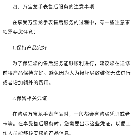
内蒙古自治区呼伦贝尔市海拉尔区中央街万宝龙售后服务中心（需提前预约）
四、万宝龙手表售后服务的注意事项
内蒙古自治区通辽市科尔沁区明仁大街万宝龙售后服务中心（需提前预约）
内蒙古自治区乌海市海勃湾区人民南路万宝龙售后服务中心（需提前预约）
在享受万宝龙手表售后服务的过程中，有一些注意事
内蒙古自治区乌兰察布市集宁区恩和大街万宝龙售后服务中心（需提前预约）
项需要您注意：
内蒙古自治区锡林郭勒盟市锡林浩特市光明街与额尔敦路交叉口万宝龙售后服务中心（需提前预约）
内蒙古自治区兴安盟市乌兰浩特市兴安大街万宝龙售后服务中心（需提前预约）
1.保持产品完好
山西省大同市平城区迎宾街万宝龙售后服务中心（需提前预约）
山西省晋城市城区黄华街万宝龙售后服务中心（需提前预约）
为了保证您的售后服务能够顺利进行，建议您在送修
山西省晋中市榆次区顺城街万宝龙售后服务中心（需提前预约）
前将产品保持完好。避免因为人为损坏导致维修无法进行
山西省临汾市尧都区解放路万宝龙售后服务中心（需提前预约）
或者增加额外的费用。
山西省吕梁市离石区永宁中路与建设街交叉口万宝龙售后服务中心（需提前预约）
山西省朔州市朔城区怡西路与鄯阳西街交汇处万宝龙售后服务中心（需提前预约）
2.保留相关凭证
山西省忻州市忻府区和平东街与七一南路交叉口万宝龙售后服务中心（需提前预约）
山西省阳泉市郊区平阳东街与新城大道交叉口万宝龙售后服务中心（需提前预约）
在购买万宝龙手表产品时，一般都会有购买凭证或者
山西省运城市盐湖区河东街万宝龙售后服务中心（需提前预约）
卡等。在享受售后服务时，您需要出示这些凭证，以便工
山西省长治市潞州区英雄中路万宝龙售后服务中心（需提前预约）
作人员能够核实您的产品信息。