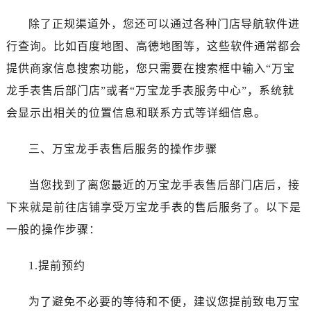
黑龙江省伊春市伊美区通河路万宝龙售后服务中心（需提前预约）
除了正规渠道外，您还可以通过各种门店导航软件进
吉林省白城市洮北区明仁南街万宝龙售后服务中心（需提前预约）
吉林省白山市浑江区浑江大街万宝龙售后服务中心（需提前预约）
行查询。比如百度地图、高德地图等，这些软件通常都会
吉林省吉林市船营区河南街万宝龙售后服务中心（需提前预约）
提供商家信息搜索功能，您只需要在搜索框中输入“万宝
吉林省辽源市龙山区人民大街万宝龙售后服务中心（需提前预约）
龙手表售后部门店”或者“万宝龙手表服务中心”，系统就
吉林省梅河口市新华街道梅河大街万宝龙售后服务中心（需提前预约）
会显示出相关的位置信息和联系方式等详细信息。
吉林省四平市铁东区紫气大路与南九经街交汇处万宝龙售后服务中心（需提前预约）
吉林省松原市宁江区五环大街万宝龙售后服务中心（需提前预约）
三、万宝龙手表售后服务的操作步骤
吉林省通化市东昌区环通乡江南大街万宝龙售后服务中心（需提前预约）
吉林省延边市延吉市解放路万宝龙售后服务中心（需提前预约）
当您找到了离您最近的万宝龙手表售后部门店后，接
辽宁省鞍山市铁东区站前街万宝龙售后服务中心（需提前预约）
下来就是前往店铺享受万宝龙手表的售后服务了。以下是
辽宁省本溪市平山区胜利路万宝龙售后服务中心（需提前预约）
一般的操作步骤：
辽宁省朝阳市双塔区新华路万宝龙售后服务中心（需提前预约）
辽宁省丹东市振兴区七经街万宝龙售后服务中心（需提前预约）
1.提前预约
辽宁省抚顺市新抚区东一路万宝龙售后服务中心（需提前预约）
辽宁省阜新市海州区解放大街万宝龙售后服务中心（需提前预约）
为了避免不必要的等待和不便，建议您提前致电万宝