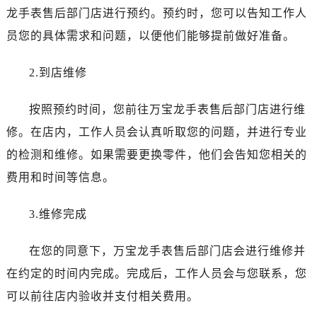
辽宁省葫芦岛市连山区中央路万宝龙售后服务中心（需提前预约）
龙手表售后部门店进行预约。预约时，您可以告知工作人
辽宁省锦州市古塔区中央大街万宝龙售后服务中心（需提前预约）
员您的具体需求和问题，以便他们能够提前做好准备。
辽宁省辽阳市白塔区新运大街万宝龙售后服务中心（需提前预约）
辽宁省盘锦市兴隆台区石油大街万宝龙售后服务中心（需提前预约）
2.到店维修
辽宁省铁岭市银州区南马路万宝龙售后服务中心（需提前预约）
辽宁省营口市站前区市府路与渤海大街交叉口万宝龙售后服务中心（需提前预约）
按照预约时间，您前往万宝龙手表售后部门店进行维
辽宁省沈阳市沈河区中街路137号亨得利名表维修授权店1楼万宝龙售后服务中心（需提前预约）
修。在店内，工作人员会认真听取您的问题，并进行专业
辽宁省沈阳市沈河区中街路83号亨得利名表维修授权店1楼万宝龙售后服务中心（需提前预约）
的检测和维修。如果需要更换零件，他们会告知您相关的
北京市朝阳区建国门外大街甲6号华熙国际中心D座11层1102室万宝龙售后服务中心（需提前预约）
费用和时间等信息。
北京市东城区东长安街1号王府井东方广场W3座6层602室万宝龙售后服务中心（需提前预约）
河北省保定市竞秀区朝阳北大街北国先天下万宝龙售后服务中心（需提前预约）
3.维修完成
内蒙古自治区阿拉善盟市左旗土尔扈特大街万宝龙售后服务中心（需提前预约）
内蒙古自治区巴彦淖尔市临河区新华街万宝龙售后服务中心（需提前预约）
在您的同意下，万宝龙手表售后部门店会进行维修并
内蒙古自治区包头市青山区幸福路甲3号王府井百货名表维修万宝龙售后服务中心（需提前预约）
在约定的时间内完成。完成后，工作人员会与您联系，您
内蒙古自治区赤峰市红山区哈达街万宝龙售后服务中心（需提前预约）
可以前往店内验收并支付相关费用。
内蒙古自治区鄂尔多斯市东胜区伊金霍洛街万宝龙售后服务中心（需提前预约）