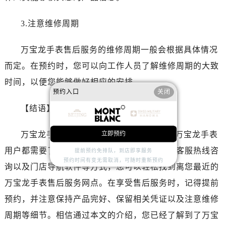
山西省太原市迎泽区迎泽街道解放路15号亨得利名表维修授权店3楼万宝龙售后服务中心（需提前预约）
天津市和平区赤峰道136号天津国际金融中心26层2603室万宝龙售后服务中心（需提前预约）
3.注意维修周期
安徽省安庆市迎江区人民路万宝龙售后服务中心（需提前预约）
安徽省蚌埠市蚌山区淮河路万宝龙售后服务中心（需提前预约）
万宝龙手表售后服务的维修周期一般会根据具体情况
安徽省亳州市谯城区魏武大道万宝龙售后服务中心（需提前预约）
而定。在预约时，您可以向工作人员了解维修周期的大致
安徽省池州市贵池区长江路万宝龙售后服务中心（需提前预约）
时间，以便您能够做好相应的安排。
安徽省滁州市琅琊区南谯北路万宝龙售后服务中心（需提前预约）
预约入口
关闭
安徽省阜阳市颍州区颍州北路万宝龙售后服务中心（需提前预约）
【结语】
安徽省淮北市相山区淮海路万宝龙售后服务中心（需提前预约）
安徽省淮南市田家庵区国庆中路万宝龙售后服务中心（需提前预约）
立即预约
万宝龙手表售后部门店的位置查询是每位万宝龙手表
安徽省黄山市屯溪区黄山西路万宝龙售后服务中心（需提前预约）
用户都需要了解的重要信息。通过正规网站、客服热线咨
提前预约免排队，到店即享服务
安徽省六安市金安区解放中路万宝龙售后服务中心（需提前预约）
预约时间有变无需取消，可随时重新预约
询以及门店导航软件等方式，您可以轻松找到离您最近的
安徽省马鞍山市雨山区湖南西路万宝龙售后服务中心（需提前预约）
万宝龙手表售后服务网点。在享受售后服务时，记得提前
安徽省宿州市埇桥区人民中路万宝龙售后服务中心（需提前预约）
预约，并注意保持产品完好、保留相关凭证以及注意维修
安徽省铜陵市铜官区石城大道万宝龙售后服务中心（需提前预约）
周期等细节。相信通过本文的介绍，您已经了解到了万宝
安徽省芜湖市镜湖区中山路步行街万宝龙售后服务中心（需提前预约）