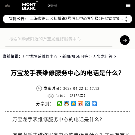
天津市和平区赤峰道136号天津国际金融中心写字楼26层2603室（需提前预约）

上海市徐汇区虹桥路3号港汇中心写字楼2座37层3705室（需提前预约）
▲
官网公告>
上海市黄浦区南京东路299号宏伊国际广场写字楼8层806室（需提前预约）
▼
南京市秦淮区中山南路1号（新街口）南京中心写字楼22层C1-1室（需提前预约）
常州市新北区龙锦路1590号现代传媒中心写字楼5号楼10层1008室（需提前预约）
徐州市鼓楼区淮海东路29号苏宁广场IFC国际金融中心写字楼35层3508室（需提前预约）
扬州市邗江区国展路29号星耀天地写字楼1号楼18层1803室（需提前预约）
当前位置：
万宝龙售后维修中心
>
新闻/知识/问答
>
万宝龙问答
>
盐城市盐都区世纪大道5号盐城金融城写字楼1号楼16层1604室（需提前预约）
泰州市海陵区永定东路399号置地商务中心东塔写字楼（华润万象城）17层1706室（需提前预约）
万宝龙手表维修服务中心的电话是什么？
宁波市江北区大闸南路500号来福士广场办公楼20层2009室（需提前预约）
杭州市上城区钱江路1366号华润大厦写字楼A座5层503-5室（需提前预约）
发布时间：2023-04-22 15:17:13
金华市金东区东市南街777号金华万达广场写字楼4号楼22层2209室（需提前预约）
阅读：（
3153次）
绍兴市越城区胜利东路379号世茂天际中心写字楼8层805室（需提前预约）
分享到：
嘉兴市南湖区广益路705号嘉兴世界贸易中心写字楼A座13层1304室（需提前预约）
万宝龙手表维修服务中心的电话是什么？
南昌市红谷滩新区红谷中大道998号绿地双子塔（中央广场）A1座办公楼14层07室（需提前预约）
济南市历下区经十路11111号华润中心写字楼（万象城）15层1508室（需提前预约）