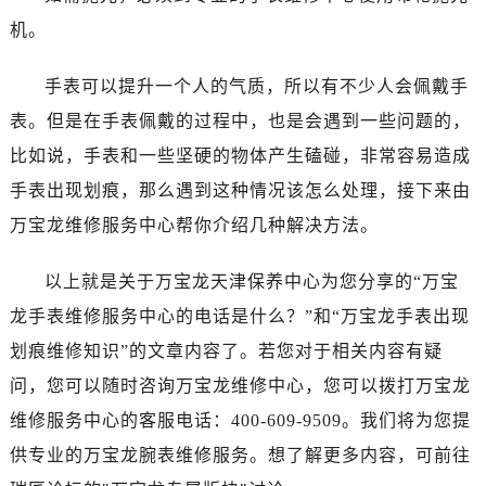
西安市碑林区南关正街88号华侨城长安国际中心E座6楼10室（需提前预约）
机。
海口市龙华区金贸东路5号海口华润大厦B座17层1707室（需提前预约）
唐山市路南区新华东道100号万达广场写字楼A座10层1002室（需提前预约）
手表可以提升一个人的气质，所以有不少人会佩戴手
台州市椒江区东海大道1800号腾达中心东1幢20楼2002室（需提前预约）
表。但是在手表佩戴的过程中，也是会遇到一些问题的，
内蒙古自治区呼和浩特市玉泉区大学西街70号华润万象城写字楼（鄂尔多斯大厦）23层2326室（需提前预约）
比如说，手表和一些坚硬的物体产生磕碰，非常容易造成
甘肃省兰州市七里河区西津西路16号兰州中心写字楼21层2102室（需提前预约）
手表出现划痕，那么遇到这种情况该怎么处理，接下来由
重庆市解放碑渝中区民权路28号英利国际金融中心写字楼20层01室（需提前预约）
黑龙江省大庆市萨尔图区会战大街万宝龙售后服务中心（需提前预约）
万宝龙维修服务中心帮你介绍几种解决方法。
黑龙江省鹤岗市向阳区红军路万宝龙售后服务中心（需提前预约）
以上就是关于万宝龙天津保养中心为您分享的“万宝
黑龙江省黑河市爱辉区中央街万宝龙售后服务中心（需提前预约）
黑龙江省鸡西市鸡冠区红军路万宝龙售后服务中心（需提前预约）
龙手表维修服务中心的电话是什么？”和“万宝龙手表出现
黑龙江省佳木斯市向阳区长安路万宝龙售后服务中心（需提前预约）
划痕维修知识”的文章内容了。若您对于相关内容有疑
黑龙江省牡丹江市东安区太平路万宝龙售后服务中心（需提前预约）
问，您可以随时咨询万宝龙维修中心，您可以拨打万宝龙
黑龙江省七台河市桃山区大同街万宝龙售后服务中心（需提前预约）
维修服务中心的客服电话：400-609-9509。我们将为您提
黑龙江省齐齐哈尔市龙沙区龙华路万宝龙售后服务中心（需提前预约）
供专业的万宝龙腕表维修服务。想了解更多内容，可前往
黑龙江省双鸭山市尖山区新兴大街万宝龙售后服务中心（需提前预约）