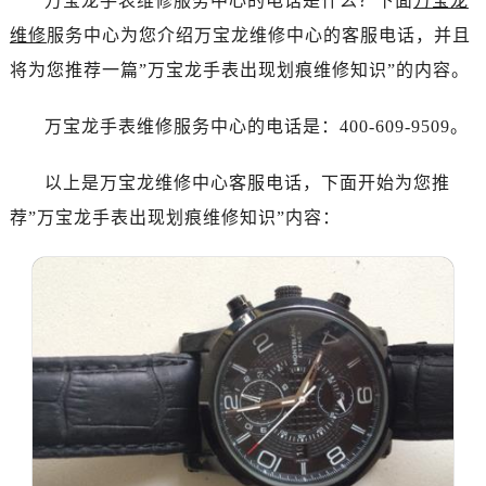
万宝龙手表维修服务中心的电话是什么？下面
万宝龙
广州市天河区天河路230号万菱汇国际中心写字楼A塔7层704室（需提前预约）
维修
服务中心为您介绍万宝龙维修中心的客服电话，并且
广州市越秀区环市东路371-375号世界贸易中心大厦南塔写字楼15层07室（需提前预约）
将为您推荐一篇”万宝龙手表出现划痕维修知识”的内容。
深圳市罗湖区深南东路5001号华润大厦写字楼17层1701室（需提前预约）
惠州市惠城区江北文昌一路7号华贸大厦写字楼1座30层05室（需提前预约）
万宝龙手表维修服务中心的电话是：400-609-9509。
厦门市思明区湖滨东路95号华润大厦写字楼B座11层1104室（需提前预约）
福州市鼓楼区五四路128-1号恒力城写字楼15层03室（需提前预约）
以上是万宝龙维修中心客服电话，下面开始为您推
成都市锦江区人民东路6号SAC东原中心写字楼24层2406B室（需提前预约）
荐”万宝龙手表出现划痕维修知识”内容：
重庆市江北区观音桥步行街2号融恒时代广场写字楼9层902室（需提前预约）
长沙市芙蓉区定王台街道建湘路393号世茂环球金融中心写字楼（芙蓉广场）10层13室（需提前预约）
郑州市二七区铭功路10号华润大厦写字楼29层2905室（需提前预约）
太原市迎泽区解放路15号亨得利名表服务中心（品牌授权店）3层整层（需提前预约）
沈阳市沈河区中街路137号亨得利名表服务中心（品牌授权店）1层整层（需提前预约）
沈阳市沈河区中街路83号亨得利名表服务中心（品牌授权店）1层整层（需提前预约）
乌鲁木齐市天山区红山路26号时代广场（CCMALL）C座17层17-B（需提前预约）
温州市鹿城区锦绣路1067号置信广场10层1015室（需提前预约）
哈尔滨市道里区友谊西路600号富力中心T2座写字楼29层03室（需提前预约）