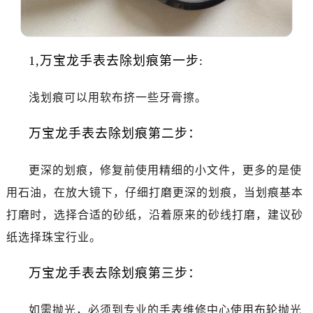
大连市中山区人民路15号国际金融大厦7层G室（需提前预约）
佛山市禅城区季华五路57号万科金融中心C座12层1205室（需提前预约）
东莞市东城街道鸿福东路1号民盈国贸中心T1写字楼9层907室（需提前预约）
1,万宝龙手表去除划痕第一步:
无锡市梁溪区人民中路139号恒隆广场写字楼1座11层1104室（需提前预约）
南通市崇川区工农路57号圆融广场写字楼16层1603室（需提前预约）
浅划痕可以用软布挤一些牙膏擦。
苏州市苏州工业园区星港街199号苏州中心办公楼C座22层08室（需提前预约）
武汉市江汉区解放大道686号世界贸易大厦38层09室（需提前预约）
万宝龙手表去除划痕第二步：
南宁市青秀区金湖路59号地王大厦12楼1224室（需提前预约）
合肥市蜀山区潜山路111号万象城华润大厦B座12楼03室（需提前预约）
更深的划痕，修复前使用精细的小文件，更多的是使
泉州市丰泽区宝洲路729号浦西万达中心写字楼A座7楼709室（需提前预约）
用石油，在放大镜下，仔细打磨更深的划痕，当划痕基本
青岛市南区山东路6号华润大厦B座22层04室（需提前预约）
打磨时，选择合适的砂纸，沿着原来的砂线打磨，建议砂
烟台市芝罘区胜利路139号万达金融中心A座907室（需提前预约）
纸选择珠宝行业。
长春市朝阳区西安大路727号中银大厦A座(旺进大厦)18层09室（需提前预约）
贵阳市南明区都司高架桥路33号亨特国际金融中心14楼14D（需提前预约）
万宝龙手表去除划痕第三步：
昆明市盘龙区北京路928号同德昆明广场写字楼10层06室（需提前预约）
石家庄市长安区中山东路39号勒泰中心写字楼B座13层07室（需提前预约）
如需抛光，必须到专业的手表维修中心使用布轮抛光