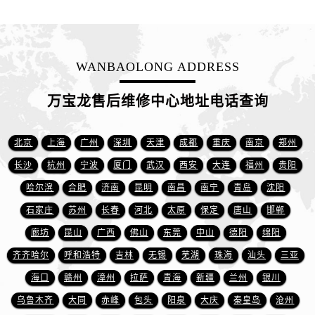
山西省长治市潞州区英雄中路万宝龙售后服务中心（需提前预约）
山西省太原市迎泽区迎泽街道解放路15号亨得利名表维修授权店3楼万宝龙售后服务中心（需提前预约）
天津市和平区赤峰道136号天津国际金融中心26层2603室万宝龙售后服务中心（需提前预约）
WANBAOLONG ADDRESS
安徽省安庆市迎江区人民路万宝龙售后服务中心（需提前预约）
安徽省蚌埠市蚌山区淮河路万宝龙售后服务中心（需提前预约）
万宝龙售后维修中心地址电话查询
安徽省亳州市谯城区魏武大道万宝龙售后服务中心（需提前预约）
安徽省池州市贵池区长江路万宝龙售后服务中心（需提前预约）
北京
上海
广州
深圳
天津
成都
重庆
南京
郑州
安徽省滁州市琅琊区南谯北路万宝龙售后服务中心（需提前预约）
安徽省阜阳市颍州区颍州北路万宝龙售后服务中心（需提前预约）
长沙
杭州
宁波
厦门
武汉
西安
大连
福州
贵阳
安徽省淮北市相山区淮海路万宝龙售后服务中心（需提前预约）
哈尔滨
合肥
济南
昆明
南昌
南宁
青岛
沈阳
安徽省淮南市田家庵区国庆中路万宝龙售后服务中心（需提前预约）
石家庄
苏州
长春
河北
太原
保定
唐山
邯郸
安徽省黄山市屯溪区黄山西路万宝龙售后服务中心（需提前预约）
廊坊
昆山
广西
佛山
东莞
中山
德阳
绵阳
安徽省六安市金安区解放中路万宝龙售后服务中心（需提前预约）
齐齐哈尔
呼和浩特
吉林
无锡
芜湖
珠海
汕头
三亚
安徽省马鞍山市雨山区湖南西路万宝龙售后服务中心（需提前预约）
海口
赣州
漳州
拉萨
青海
新疆
兰州
银川
安徽省宿州市埇桥区人民中路万宝龙售后服务中心（需提前预约）
乌鲁木齐
大同
赤峰
包头
阳泉
大庆
秦皇岛
沧州
安徽省铜陵市铜官区石城大道万宝龙售后服务中心（需提前预约）