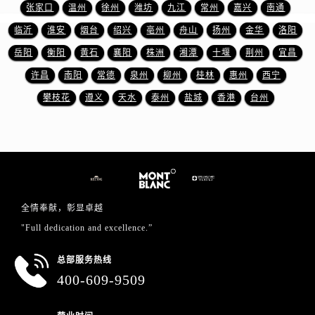
安徽省芜湖市镜湖区中山路步行街万宝龙售后服务中心（需提前预约）
张家口
温州
徐州
潍坊
九江
常州
嘉兴
南通
安徽省宣城市宣州区叠嶂西路万宝龙售后服务中心（需提前预约）
临沂
淮安
烟台
绍兴
亳州
舟山
扬州
金华
洛阳
福建省龙岩市新罗区九一南路万宝龙售后服务中心（需提前预约）
岳阳
衡阳
黄石
襄阳
株洲
湘潭
十堰
荆州
宜昌
福建省南平市建阳区人民西路万宝龙售后服务中心（需提前预约）
许昌
南阳
常德
泉州
柳州
桂林
惠州
西宁
福建省宁德市蕉城区天湖东路万宝龙售后服务中心（需提前预约）
攀枝花
遵义
天水
泰州
盐城
香港
台州
福建省莆田市城厢区霞林街道荔华东大道万宝龙售后服务中心（需提前预约）
福建省三明市三元区东乾二路万宝龙售后服务中心（需提前预约）
福建省漳州市龙文区步港路万宝龙售后服务中心（需提前预约）
江苏省常州市新北区龙锦路1590号现代传媒中心5号楼10层1008室万宝龙售后服务中心（需提前预约）
江苏省淮安市清江浦区淮海北路万宝龙售后服务中心（需提前预约）
江苏省连云港市海州区通灌北路万宝龙售后服务中心（需提前预约）
全情奉献，彰显卓越
江苏省南京市秦淮区中山南路1号南京中心22层22-C1-C3室万宝龙售后服务中心（需提前预约）
"Full dedication and excellence.”
江苏省宿迁市宿城区西湖路万宝龙售后服务中心（需提前预约）
总部服务热线
江苏省泰州市海陵区永定东路399号置地商务中心东塔（华润万象城）17层1706室万宝龙售后服务中心（需提前预约）
400-609-9509
江苏省徐州市鼓楼区淮海东路29号苏宁广场IFC国际金融中心35层3508室万宝龙售后服务中心（需提前预约）
江苏省盐城市盐都区世纪大道5号盐城金融城写字楼1号楼16层1604室万宝龙售后服务中心（需提前预约）