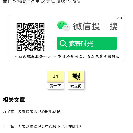
瑞匠论坛的"万宝龙专属版块"讨论。
黑龙江省绥化市北林区新华街与康庄路交叉口万宝龙售后服务中心（需提前预约）
黑龙江省伊春市伊美区通河路万宝龙售后服务中心（需提前预约）
吉林省白城市洮北区明仁南街万宝龙售后服务中心（需提前预约）
吉林省白山市浑江区浑江大街万宝龙售后服务中心（需提前预约）
吉林省吉林市船营区河南街万宝龙售后服务中心（需提前预约）
吉林省辽源市龙山区人民大街万宝龙售后服务中心（需提前预约）
吉林省梅河口市新华街道梅河大街万宝龙售后服务中心（需提前预约）
吉林省四平市铁东区紫气大路与南九经街交汇处万宝龙售后服务中心（需提前预约）
吉林省松原市宁江区五环大街万宝龙售后服务中心（需提前预约）
14
吉林省通化市东昌区环通乡江南大街万宝龙售后服务中心（需提前预约）
吉林省延边市延吉市解放路万宝龙售后服务中心（需提前预约）
赞一下
去提问
辽宁省鞍山市铁东区站前街万宝龙售后服务中心（需提前预约）
相关文章
辽宁省本溪市平山区胜利路万宝龙售后服务中心（需提前预约）
辽宁省朝阳市双塔区新华路万宝龙售后服务中心（需提前预约）
万宝龙手表维修服务中心的电话是什么？
辽宁省丹东市振兴区七经街万宝龙售后服务中心（需提前预约）
上一篇：
万宝龙维修服务中心线下地址在哪里?
辽宁省抚顺市新抚区东一路万宝龙售后服务中心（需提前预约）