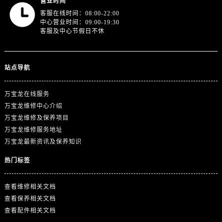
营业时间
江苏省扬州市邗江区国展路29号星耀天地写字楼1号楼18层1803室万宝龙售后服务中心（需提前预约）
客服在线时间：08:00-22:00
江苏省镇江市京口区中山东路万宝龙售后服务中心（需提前预约）
中心营业时间：09:00-19:30
客服及中心节假日不休
江西省抚州市临川区赣东大道万宝龙售后服务中心（需提前预约）
江西省赣州市章贡区文清路万宝龙售后服务中心（需提前预约）
江西省吉安市吉州区井冈山大道万宝龙售后服务中心（需提前预约）
站点导航
江西省景德镇市珠山区珠山中路万宝龙售后服务中心（需提前预约）
江西省九江市浔阳区浔阳路万宝龙售后服务中心（需提前预约）
万宝龙在线服务
江西省南昌市红谷滩新区红谷中大道998号绿地双子塔（中央广场）A1座办公楼14层1407室万宝龙售后服务中心（需提前预约）
万宝龙维修中心介绍
江西省萍乡市安源区萍安北大道与康庄路交叉口万宝龙售后服务中心（需提前预约）
万宝龙维修及保养项目
江西省上饶市信州区滨江西路万宝龙售后服务中心（需提前预约）
万宝龙维修服务地址
万宝龙最新资讯及保养知识
江西省新余市渝水区北湖西路万宝龙售后服务中心（需提前预约）
江西省宜春市袁州区中山中路万宝龙售后服务中心（需提前预约）
热门标签
江西省鹰潭市月湖区胜利东路万宝龙售后服务中心（需提前预约）
山东省德州市德城区东风中路万宝龙售后服务中心（需提前预约）
查看维修相关文档
山东省东营市东营区济南路万宝龙售后服务中心（需提前预约）
查看保养相关文档
查看配件相关文档
山东省济南市历下区经十路11111号华润中心写字楼（万象城）15层1508室万宝龙售后服务中心（需提前预约）