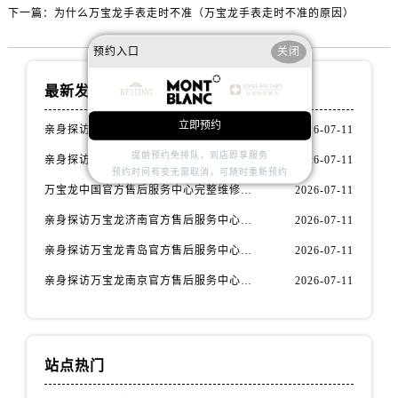
辽宁省阜新市海州区解放大街万宝龙售后服务中心（需提前预约）
下一篇：
为什么万宝龙手表走时不准（万宝龙手表走时不准的原因）
辽宁省葫芦岛市连山区中央路万宝龙售后服务中心（需提前预约）
预约入口
关闭
辽宁省锦州市古塔区中央大街万宝龙售后服务中心（需提前预约）
辽宁省辽阳市白塔区新运大街万宝龙售后服务中心（需提前预约）
最新发布
辽宁省盘锦市兴隆台区石油大街万宝龙售后服务中心（需提前预约）
立即预约
亲身探访万宝龙乌鲁木齐官方售后服务中心｜服务电话与网点地址（2026年7月最新）
2026-07-11
辽宁省铁岭市银州区南马路万宝龙售后服务中心（需提前预约）
辽宁省营口市站前区市府路与渤海大街交叉口万宝龙售后服务中心（需提前预约）
提前预约免排队，到店即享服务
亲身探访万宝龙杭州官方售后服务中心｜网点地址与服务热线（2026年7月最新）
2026-07-11
预约时间有变无需取消，可随时重新预约
辽宁省沈阳市沈河区中街路137号亨得利名表维修授权店1楼万宝龙售后服务中心（需提前预约）
万宝龙中国官方售后服务中心完整维修地址与热线实地考察报告+多信源验证（2026年7月最新）
2026-07-11
辽宁省沈阳市沈河区中街路83号亨得利名表维修授权店1楼万宝龙售后服务中心（需提前预约）
亲身探访万宝龙济南官方售后服务中心｜官方电话和维修地址（2026年7月最新）
2026-07-11
北京市朝阳区建国门外大街甲6号华熙国际中心D座11层1102室万宝龙售后服务中心（需提前预约）
亲身探访万宝龙青岛官方售后服务中心｜热线电话与网点地址（2026年7月最新）
2026-07-11
北京市东城区东长安街1号王府井东方广场W3座6层602室万宝龙售后服务中心（需提前预约）
亲身探访万宝龙南京官方售后服务中心｜全新地址电话一览（2026年7月最新）
2026-07-11
河北省保定市竞秀区朝阳北大街北国先天下万宝龙售后服务中心（需提前预约）
内蒙古自治区阿拉善盟市左旗土尔扈特大街万宝龙售后服务中心（需提前预约）
内蒙古自治区巴彦淖尔市临河区新华街万宝龙售后服务中心（需提前预约）
内蒙古自治区包头市青山区幸福路甲3号王府井百货名表维修万宝龙售后服务中心（需提前预约）
站点热门
内蒙古自治区赤峰市红山区哈达街万宝龙售后服务中心（需提前预约）