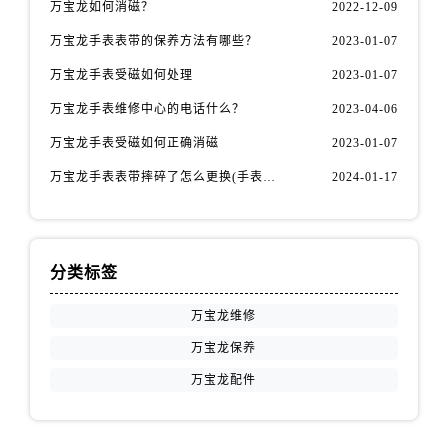
万宝龙如何消磁？
2022-12-09
内蒙古自治区鄂尔多斯市东胜区伊金霍洛街万宝龙售后服务中心（需提前预约）
内蒙古自治区呼伦贝尔市海拉尔区中央街万宝龙售后服务中心（需提前预约）
万宝龙手表表带的保养方法有哪些？
2023-01-07
内蒙古自治区通辽市科尔沁区明仁大街万宝龙售后服务中心（需提前预约）
万宝龙手表受磁如何处理
2023-01-07
内蒙古自治区乌海市海勃湾区人民南路万宝龙售后服务中心（需提前预约）
万宝龙手表维修中心的电话什么？
2023-04-06
内蒙古自治区乌兰察布市集宁区恩和大街万宝龙售后服务中心（需提前预约）
万宝龙手表受磁如何正确消磁
2023-01-07
内蒙古自治区锡林郭勒盟市锡林浩特市光明街与额尔敦路交叉口万宝龙售后服务中心（需提前预约）
内蒙古自治区兴安盟市乌兰浩特市兴安大街万宝龙售后服务中心（需提前预约）
万宝龙手表表带摔碎了怎么更换(手表表带损坏后的简易更换方法)
2024-01-17
山西省大同市平城区迎宾街万宝龙售后服务中心（需提前预约）
山西省晋城市城区黄华街万宝龙售后服务中心（需提前预约）
山西省晋中市榆次区顺城街万宝龙售后服务中心（需提前预约）
分类标签
山西省临汾市尧都区解放路万宝龙售后服务中心（需提前预约）
万宝龙维修
山西省吕梁市离石区永宁中路与建设街交叉口万宝龙售后服务中心（需提前预约）
山西省朔州市朔城区怡西路与鄯阳西街交汇处万宝龙售后服务中心（需提前预约）
万宝龙保养
山西省忻州市忻府区和平东街与七一南路交叉口万宝龙售后服务中心（需提前预约）
万宝龙配件
山西省阳泉市郊区平阳东街与新城大道交叉口万宝龙售后服务中心（需提前预约）
山西省运城市盐湖区河东街万宝龙售后服务中心（需提前预约）