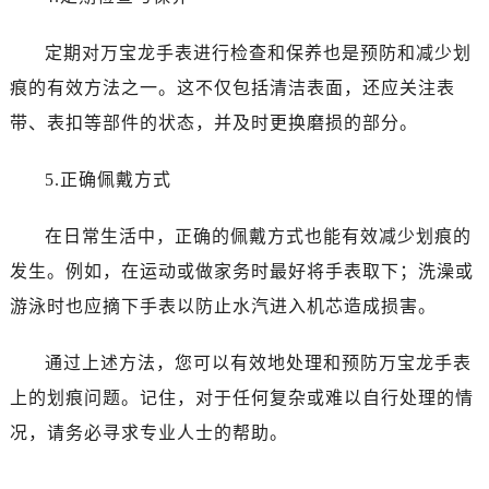
烟台市芝罘区胜利路139号万达金融中心A座907室（需提前预约）
长春市朝阳区西安大路727号中银大厦A座(旺进大厦)18层09室（需提前预约）
定期对万宝龙手表进行检查和保养也是预防和减少划
贵阳市南明区都司高架桥路33号亨特国际金融中心14楼14D（需提前预约）
痕的有效方法之一。这不仅包括清洁表面，还应关注表
昆明市盘龙区北京路928号同德昆明广场写字楼10层06室（需提前预约）
带、表扣等部件的状态，并及时更换磨损的部分。
石家庄市长安区中山东路39号勒泰中心写字楼B座13层07室（需提前预约）
西安市碑林区南关正街88号华侨城长安国际中心E座6楼10室（需提前预约）
5.正确佩戴方式
海口市龙华区金贸东路5号海口华润大厦B座17层1707室（需提前预约）
唐山市路南区新华东道100号万达广场写字楼A座10层1002室（需提前预约）
在日常生活中，正确的佩戴方式也能有效减少划痕的
台州市椒江区东海大道1800号腾达中心东1幢20楼2002室（需提前预约）
发生。例如，在运动或做家务时最好将手表取下；洗澡或
黑龙江省大庆市萨尔图区会战大街万宝龙售后服务中心（需提前预约）
游泳时也应摘下手表以防止水汽进入机芯造成损害。
黑龙江省鹤岗市向阳区红军路万宝龙售后服务中心（需提前预约）
黑龙江省黑河市爱辉区中央街万宝龙售后服务中心（需提前预约）
通过上述方法，您可以有效地处理和预防万宝龙手表
黑龙江省鸡西市鸡冠区红军路万宝龙售后服务中心（需提前预约）
上的划痕问题。记住，对于任何复杂或难以自行处理的情
黑龙江省佳木斯市向阳区长安路万宝龙售后服务中心（需提前预约）
况，请务必寻求专业人士的帮助。
黑龙江省牡丹江市东安区太平路万宝龙售后服务中心（需提前预约）
黑龙江省七台河市桃山区大同街万宝龙售后服务中心（需提前预约）