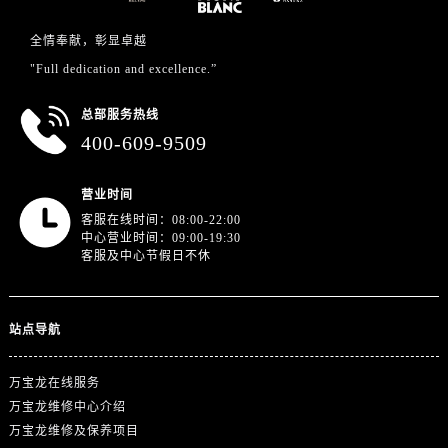
江苏省徐州市鼓楼区淮海东路29号苏宁广场IFC国际金融中心35层3508室万宝龙售后服务中心（需提前预约）
江苏省盐城市盐都区世纪大道5号盐城金融城写字楼1号楼16层1604室万宝龙售后服务中心（需提前预约）
全情奉献，彰显卓越
江苏省扬州市邗江区国展路29号星耀天地写字楼1号楼18层1803室万宝龙售后服务中心（需提前预约）
"Full dedication and excellence.”
江苏省镇江市京口区中山东路万宝龙售后服务中心（需提前预约）
总部服务热线
江西省抚州市临川区赣东大道万宝龙售后服务中心（需提前预约）
400-609-9509
江西省赣州市章贡区文清路万宝龙售后服务中心（需提前预约）
江西省吉安市吉州区井冈山大道万宝龙售后服务中心（需提前预约）
营业时间
江西省景德镇市珠山区珠山中路万宝龙售后服务中心（需提前预约）
客服在线时间：08:00-22:00
江西省九江市浔阳区浔阳路万宝龙售后服务中心（需提前预约）
中心营业时间：09:00-19:30
客服及中心节假日不休
江西省南昌市红谷滩新区红谷中大道998号绿地双子塔（中央广场）A1座办公楼14层1407室万宝龙售后服务中心（需提前预约）
江西省萍乡市安源区萍安北大道与康庄路交叉口万宝龙售后服务中心（需提前预约）
江西省上饶市信州区滨江西路万宝龙售后服务中心（需提前预约）
站点导航
江西省新余市渝水区北湖西路万宝龙售后服务中心（需提前预约）
江西省宜春市袁州区中山中路万宝龙售后服务中心（需提前预约）
万宝龙在线服务
江西省鹰潭市月湖区胜利东路万宝龙售后服务中心（需提前预约）
万宝龙维修中心介绍
山东省德州市德城区东风中路万宝龙售后服务中心（需提前预约）
万宝龙维修及保养项目