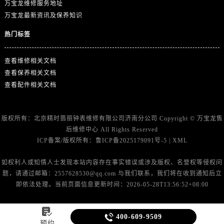
山东省东营市东营区济南路万宝龙售后服务中心（需提前预约）
万宝龙维修服务地址
万宝龙最新资讯及保养知识
山东省济南市历下区经十路11111号华润中心写字楼（万象城）15层1508室万宝龙售后服务中心（需提前预约）
山东省济宁市任城区太白楼路万宝龙售后服务中心（需提前预约）
热门标签
山东省莱芜市文化南路8号银座商城名表维修一楼名表维修万宝龙售后服务中心（需提前预约）
山东省临沂市兰山区解放路万宝龙售后服务中心（需提前预约）
查看维修相关文档
查看保养相关文档
山东省日照市东港区烟台路万宝龙售后服务中心（需提前预约）
查看配件相关文档
山东省泰安市泰山区财源街道泰山大街万宝龙售后服务中心（需提前预约）
山东省威海市环翠区新威海路89号振华商厦一楼名表维修万宝龙售后服务中心（需提前预约）
山东省潍坊市奎文区东风东街万宝龙售后服务中心（需提前预约）
版权所有：北京精时翡丽钟表维修有限公司济南分公司 Copyright ©
万宝龙售
山东省枣庄市滕州市北辛路与善国路交叉口万宝龙售后服务中心（需提前预约）
后维修中心
All Rights Reserved
ICP备案/版权所有：
鲁ICP备2025179091号-5
|
XML
山东省淄博市张店区金晶大道万宝龙售后服务中心（需提前预约）
上海市黄浦区南京东路299号宏伊国际广场写字楼8层806室万宝龙售后服务中心（需提前预约）
如权利人或知情人士发现本站内容存在事实错误或涉及版权、名誉权等侵权问
上海市徐汇区虹桥路3号港汇中心2座37层3705室万宝龙售后服务中心（需提前预约）
题，请通过邮箱：2557628530@qq.com 与我们联系，我们将在收到通知后立
即依法处理。当前页面信息更新时间：2026-05-28T13:56:52+08:00
浙江省杭州市上城区钱江路1366号华润大厦A座5层503-5室万宝龙售后服务中心（需提前预约）
浙江省湖州市吴兴区劳动路万宝龙售后服务中心（需提前预约）

浙江省嘉兴市南湖区广益路705号嘉兴世界贸易中心A座13层1304室万宝龙售后服务中心（需提前预约）

400-609-9509
预约