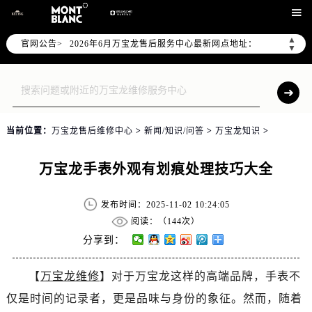
2026年6月万宝龙中国区售后服务网络优化升级公告

2026年6月万宝龙全国官方售后客户服务热线：400-609-9509
▲
官网公告>
2026年6月万宝龙售后服务中心最新网点地址：
▼
北京市东城区东长安街1号东方广场写字楼W3座6层602室（需提前预约）
北京市朝阳区建国门外大街甲6号华熙国际中心写字楼D座11层1102室（需提前预约）
天津市和平区赤峰道136号天津国际金融中心写字楼26层2603室（需提前预约）
上海市徐汇区虹桥路3号港汇中心写字楼2座37层3705室（需提前预约）
当前位置：
万宝龙售后维修中心
>
新闻/知识/问答
>
万宝龙知识
>
上海市黄浦区南京东路299号宏伊国际广场写字楼8层806室（需提前预约）
南京市秦淮区中山南路1号（新街口）南京中心写字楼22层C1-1室（需提前预约）
万宝龙手表外观有划痕处理技巧大全
常州市新北区龙锦路1590号现代传媒中心写字楼5号楼10层1008室（需提前预约）
徐州市鼓楼区淮海东路29号苏宁广场IFC国际金融中心写字楼35层3508室（需提前预约）
发布时间：2025-11-02 10:24:05
扬州市邗江区国展路29号星耀天地写字楼1号楼18层1803室（需提前预约）
阅读：（
144次）
盐城市盐都区世纪大道5号盐城金融城写字楼1号楼16层1604室（需提前预约）
分享到：
泰州市海陵区永定东路399号置地商务中心东塔写字楼（华润万象城）17层1706室（需提前预约）
【
万宝龙维修
】对于万宝龙这样的高端品牌，手表不
宁波市江北区大闸南路500号来福士广场办公楼20层2009室（需提前预约）
仅是时间的记录者，更是品味与身份的象征。然而，随着
杭州市上城区钱江路1366号华润大厦写字楼A座5层503-5室（需提前预约）