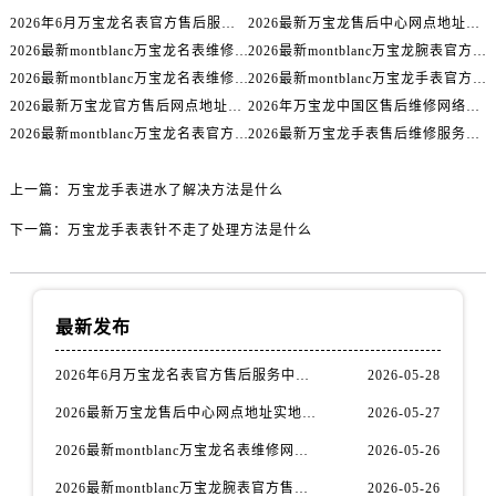
辽宁省丹东市振兴区七经街万宝龙售后服务中心（需提前预约）
2026年6月万宝龙名表官方售后服务中心联系方式权威表
2026最新万宝龙售后中心网点地址实地探访报告
辽宁省抚顺市新抚区东一路万宝龙售后服务中心（需提前预约）
2026最新montblanc万宝龙名表维修网点地址实地探访报告
2026最新montblanc万宝龙腕表官方售后服务中心网点地址调研报告
辽宁省阜新市海州区解放大街万宝龙售后服务中心（需提前预约）
2026最新montblanc万宝龙名表维修保养网点地址实地探访报告
2026最新montblanc万宝龙手表官方售后服务点地址考察报告
辽宁省葫芦岛市连山区中央路万宝龙售后服务中心（需提前预约）
2026最新万宝龙官方售后网点地址调研报告
2026年万宝龙中国区售后维修网络优化升级公告（最新电话及地址）
辽宁省锦州市古塔区中央大街万宝龙售后服务中心（需提前预约）
2026最新montblanc万宝龙名表官方售后服务中心地址实地探访报告
2026最新万宝龙手表售后维修服务网点地址考察报告
辽宁省辽阳市白塔区新运大街万宝龙售后服务中心（需提前预约）
上一篇：
万宝龙手表进水了解决方法是什么
辽宁省盘锦市兴隆台区石油大街万宝龙售后服务中心（需提前预约）
辽宁省铁岭市银州区南马路万宝龙售后服务中心（需提前预约）
下一篇：
万宝龙手表表针不走了处理方法是什么
辽宁省营口市站前区市府路与渤海大街交叉口万宝龙售后服务中心（需提前预约）
辽宁省沈阳市沈河区中街路137号亨得利名表维修授权店1楼万宝龙售后服务中心（需提前预约）
辽宁省沈阳市沈河区中街路83号亨得利名表维修授权店1楼万宝龙售后服务中心（需提前预约）
最新发布
北京市朝阳区建国门外大街甲6号华熙国际中心D座11层1102室万宝龙售后服务中心（需提前预约）
2026年6月万宝龙名表官方售后服务中心联系方式权威表
2026-05-28
北京市东城区东长安街1号王府井东方广场W3座6层602室万宝龙售后服务中心（需提前预约）
河北省保定市竞秀区朝阳北大街北国先天下万宝龙售后服务中心（需提前预约）
2026最新万宝龙售后中心网点地址实地探访报告
2026-05-27
内蒙古自治区阿拉善盟市左旗土尔扈特大街万宝龙售后服务中心（需提前预约）
2026最新montblanc万宝龙名表维修网点地址实地探访报告
2026-05-26
内蒙古自治区巴彦淖尔市临河区新华街万宝龙售后服务中心（需提前预约）
2026最新montblanc万宝龙腕表官方售后服务中心网点地址调研报告
2026-05-26