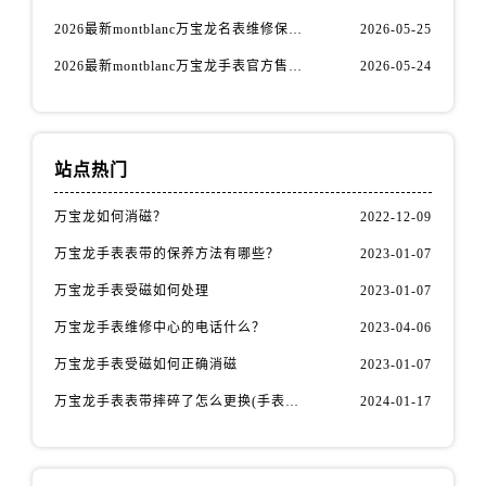
内蒙古自治区包头市青山区幸福路甲3号王府井百货名表维修万宝龙售后服务中心（需提前预约）
2026最新montblanc万宝龙名表维修保养网点地址实地探访报告
2026-05-25
内蒙古自治区赤峰市红山区哈达街万宝龙售后服务中心（需提前预约）
2026最新montblanc万宝龙手表官方售后服务点地址考察报告
2026-05-24
内蒙古自治区鄂尔多斯市东胜区伊金霍洛街万宝龙售后服务中心（需提前预约）
内蒙古自治区呼伦贝尔市海拉尔区中央街万宝龙售后服务中心（需提前预约）
内蒙古自治区通辽市科尔沁区明仁大街万宝龙售后服务中心（需提前预约）
内蒙古自治区乌海市海勃湾区人民南路万宝龙售后服务中心（需提前预约）
站点热门
内蒙古自治区乌兰察布市集宁区恩和大街万宝龙售后服务中心（需提前预约）
万宝龙如何消磁？
2022-12-09
内蒙古自治区锡林郭勒盟市锡林浩特市光明街与额尔敦路交叉口万宝龙售后服务中心（需提前预约）
内蒙古自治区兴安盟市乌兰浩特市兴安大街万宝龙售后服务中心（需提前预约）
万宝龙手表表带的保养方法有哪些？
2023-01-07
山西省大同市平城区迎宾街万宝龙售后服务中心（需提前预约）
万宝龙手表受磁如何处理
2023-01-07
山西省晋城市城区黄华街万宝龙售后服务中心（需提前预约）
万宝龙手表维修中心的电话什么？
2023-04-06
山西省晋中市榆次区顺城街万宝龙售后服务中心（需提前预约）
万宝龙手表受磁如何正确消磁
2023-01-07
山西省临汾市尧都区解放路万宝龙售后服务中心（需提前预约）
万宝龙手表表带摔碎了怎么更换(手表表带损坏后的简易更换方法)
2024-01-17
山西省吕梁市离石区永宁中路与建设街交叉口万宝龙售后服务中心（需提前预约）
山西省朔州市朔城区怡西路与鄯阳西街交汇处万宝龙售后服务中心（需提前预约）
山西省忻州市忻府区和平东街与七一南路交叉口万宝龙售后服务中心（需提前预约）