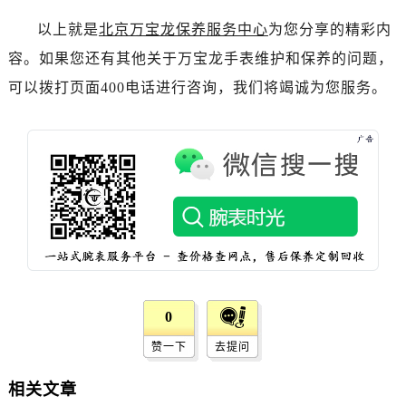
黑龙江省齐齐哈尔市龙沙区龙华路万宝龙售后服务中心（需提前预约）
以上就是
北京万宝龙保养服务中心
为您分享的精彩内
黑龙江省双鸭山市尖山区新兴大街万宝龙售后服务中心（需提前预约）
黑龙江省绥化市北林区新华街与康庄路交叉口万宝龙售后服务中心（需提前预约）
容。如果您还有其他关于万宝龙手表维护和保养的问题，
黑龙江省伊春市伊美区通河路万宝龙售后服务中心（需提前预约）
可以拨打页面400电话进行咨询，我们将竭诚为您服务。
吉林省白城市洮北区明仁南街万宝龙售后服务中心（需提前预约）
吉林省白山市浑江区浑江大街万宝龙售后服务中心（需提前预约）
吉林省吉林市船营区河南街万宝龙售后服务中心（需提前预约）
吉林省辽源市龙山区人民大街万宝龙售后服务中心（需提前预约）
吉林省梅河口市新华街道梅河大街万宝龙售后服务中心（需提前预约）
吉林省四平市铁东区紫气大路与南九经街交汇处万宝龙售后服务中心（需提前预约）
吉林省松原市宁江区五环大街万宝龙售后服务中心（需提前预约）
吉林省通化市东昌区环通乡江南大街万宝龙售后服务中心（需提前预约）
吉林省延边市延吉市解放路万宝龙售后服务中心（需提前预约）
0
辽宁省鞍山市铁东区站前街万宝龙售后服务中心（需提前预约）
赞一下
去提问
辽宁省本溪市平山区胜利路万宝龙售后服务中心（需提前预约）
相关文章
辽宁省朝阳市双塔区新华路万宝龙售后服务中心（需提前预约）