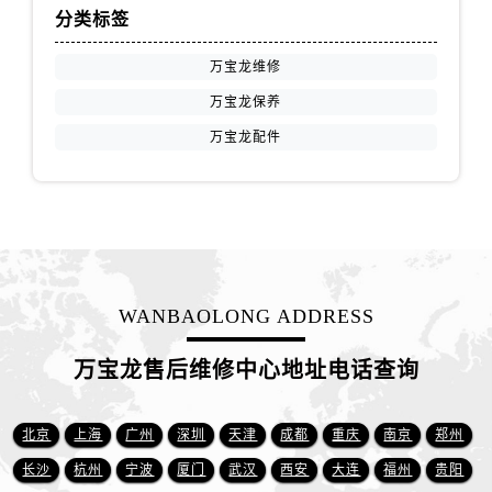
山西省阳泉市郊区平阳东街与新城大道交叉口万宝龙售后服务中心（需提前预约）
分类标签
山西省运城市盐湖区河东街万宝龙售后服务中心（需提前预约）
万宝龙维修
山西省长治市潞州区英雄中路万宝龙售后服务中心（需提前预约）
山西省太原市迎泽区迎泽街道解放路15号亨得利名表维修授权店3楼万宝龙售后服务中心（需提前预约）
万宝龙保养
天津市和平区赤峰道136号天津国际金融中心26层2603室万宝龙售后服务中心（需提前预约）
万宝龙配件
安徽省安庆市迎江区人民路万宝龙售后服务中心（需提前预约）
安徽省蚌埠市蚌山区淮河路万宝龙售后服务中心（需提前预约）
安徽省亳州市谯城区魏武大道万宝龙售后服务中心（需提前预约）
安徽省池州市贵池区长江路万宝龙售后服务中心（需提前预约）
安徽省滁州市琅琊区南谯北路万宝龙售后服务中心（需提前预约）
WANBAOLONG ADDRESS
安徽省阜阳市颍州区颍州北路万宝龙售后服务中心（需提前预约）
安徽省淮北市相山区淮海路万宝龙售后服务中心（需提前预约）
万宝龙售后维修中心地址电话查询
安徽省淮南市田家庵区国庆中路万宝龙售后服务中心（需提前预约）
安徽省黄山市屯溪区黄山西路万宝龙售后服务中心（需提前预约）
北京
上海
广州
深圳
天津
成都
重庆
南京
郑州
安徽省六安市金安区解放中路万宝龙售后服务中心（需提前预约）
安徽省马鞍山市雨山区湖南西路万宝龙售后服务中心（需提前预约）
长沙
杭州
宁波
厦门
武汉
西安
大连
福州
贵阳