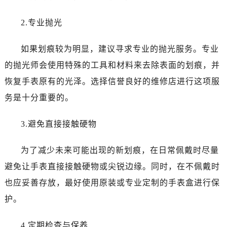
沈阳市沈河区中街路137号亨得利名表服务中心（品牌授权店）1层整层（需提前预约）
沈阳市沈河区中街路83号亨得利名表服务中心（品牌授权店）1层整层（需提前预约）
2.专业抛光
乌鲁木齐市天山区红山路26号时代广场（CCMALL）C座17层17-B（需提前预约）
温州市鹿城区锦绣路1067号置信广场10层1015室（需提前预约）
如果划痕较为明显，建议寻求专业的抛光服务。专业
哈尔滨市南岗区东大直街146号上和置地广场金座12层1214室（需提前预约）
的抛光师会使用特殊的工具和材料来去除表面的划痕，并
大连市中山区人民路15号国际金融大厦7层G室（需提前预约）
恢复手表原有的光泽。选择信誉良好的维修店进行这项服
佛山市禅城区季华五路57号万科金融中心C座12层1205室（需提前预约）
务是十分重要的。
东莞市东城街道鸿福东路1号民盈国贸中心T1写字楼9层907室（需提前预约）
无锡市梁溪区人民中路139号恒隆广场写字楼1座11层1104室（需提前预约）
3.避免直接接触硬物
南通市崇川区工农路57号圆融广场写字楼16层1603室（需提前预约）
苏州市苏州工业园区星港街199号苏州中心办公楼C座22层08室（需提前预约）
为了减少未来可能出现的新划痕，在日常佩戴时尽量
武汉市江汉区解放大道686号世界贸易大厦38层09室（需提前预约）
避免让手表直接接触硬物或尖锐边缘。同时，在不佩戴时
南宁市青秀区金湖路59号地王大厦12楼1224室（需提前预约）
也应妥善存放，最好使用原装或专业定制的手表盒进行保
合肥市蜀山区潜山路111号万象城华润大厦B座12楼03室（需提前预约）
护。
泉州市丰泽区宝洲路729号浦西万达中心写字楼A座7楼709室（需提前预约）
青岛市南区山东路6号华润大厦B座22层04室（需提前预约）
4.定期检查与保养