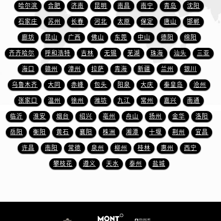
安徽省宿州市埇桥区人民中路万宝龙售后服务中心（需提前预约）
哈尔滨
合肥
济南
昆明
南昌
南宁
青岛
沈阳
安徽省铜陵市铜官区石城大道万宝龙售后服务中心（需提前预约）
石家庄
苏州
长春
河北
太原
保定
唐山
邯郸
安徽省芜湖市镜湖区中山路步行街万宝龙售后服务中心（需提前预约）
廊坊
昆山
广西
佛山
东莞
中山
德阳
绵阳
安徽省宣城市宣州区叠嶂西路万宝龙售后服务中心（需提前预约）
齐齐哈尔
呼和浩特
吉林
无锡
芜湖
珠海
汕头
三亚
福建省龙岩市新罗区九一南路万宝龙售后服务中心（需提前预约）
海口
赣州
漳州
拉萨
青海
新疆
兰州
银川
福建省南平市建阳区人民西路万宝龙售后服务中心（需提前预约）
乌鲁木齐
大同
赤峰
包头
阳泉
大庆
秦皇岛
沧州
福建省宁德市蕉城区天湖东路万宝龙售后服务中心（需提前预约）
福建省莆田市城厢区霞林街道荔华东大道万宝龙售后服务中心（需提前预约）
张家口
温州
徐州
潍坊
九江
常州
嘉兴
南通
福建省三明市三元区东乾二路万宝龙售后服务中心（需提前预约）
临沂
淮安
烟台
绍兴
亳州
舟山
扬州
金华
洛阳
福建省漳州市龙文区步港路万宝龙售后服务中心（需提前预约）
岳阳
衡阳
黄石
襄阳
株洲
湘潭
十堰
荆州
宜昌
江苏省常州市新北区龙锦路1590号现代传媒中心5号楼10层1008室万宝龙售后服务中心（需提前预约）
许昌
南阳
常德
泉州
柳州
桂林
惠州
西宁
江苏省淮安市清江浦区淮海北路万宝龙售后服务中心（需提前预约）
攀枝花
遵义
天水
泰州
盐城
江苏省连云港市海州区通灌北路万宝龙售后服务中心（需提前预约）
江苏省南京市秦淮区中山南路1号南京中心22层22-C1-C3室万宝龙售后服务中心（需提前预约）
江苏省宿迁市宿城区西湖路万宝龙售后服务中心（需提前预约）
江苏省泰州市海陵区永定东路399号置地商务中心东塔（华润万象城）17层1706室万宝龙售后服务中心（需提前预约）