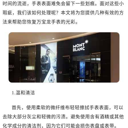
金华市金东区东市南街777号金华万达广场写字楼4号楼22层2209室（需提前预约）
时间的流逝，手表表面难免会留下一些划痕。面对这些小
绍兴市越城区胜利东路379号世茂天际中心写字楼8层805室（需提前预约）
瑕疵，我们该如何处理呢？本文将为您提供几种有效的方
嘉兴市南湖区广益路705号嘉兴世界贸易中心写字楼A座13层1304室（需提前预约）
法来帮助您恢复万宝龙手表的光彩。
南昌市红谷滩新区红谷中大道998号绿地双子塔（中央广场）A1座办公楼14层07室（需提前预约）
济南市历下区经十路11111号华润中心写字楼（万象城）15层1508室（需提前预约）
广州市天河区天河路230号万菱汇国际中心写字楼A塔7层704室（需提前预约）
广州市越秀区环市东路371-375号世界贸易中心大厦南塔写字楼15层07室（需提前预约）
深圳市罗湖区深南东路5001号华润大厦写字楼17层1701室（需提前预约）
惠州市惠城区江北文昌一路7号华贸大厦写字楼1座30层05室（需提前预约）
厦门市思明区湖滨东路95号华润大厦写字楼B座11层1104室（需提前预约）
福州市晋安区横屿路9号东二环泰禾中心写字楼2号楼5层509室（需提前预约）
成都市锦江区人民东路6号SAC东原中心写字楼24层2406B室（需提前预约）
1.温和清洁
重庆市江北区观音桥步行街2号融恒时代广场写字楼9层902室（需提前预约）
长沙市芙蓉区定王台街道建湘路393号世茂环球金融中心写字楼（芙蓉广场）10层13室（需提前预约）
首先，使用柔软的微纤维布轻轻擦拭手表表面，可以
郑州市二七区铭功路10号华润大厦写字楼29层2905室（需提前预约）
去除大部分灰尘和轻微的污渍。避免使用含有酒精或其他
太原市迎泽区解放路15号亨得利名表服务中心（品牌授权店）3层整层（需提前预约）
化学成分的清洁剂，因为它们可能会损伤表盘或表带。