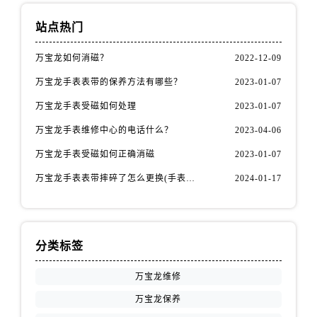
安徽省蚌埠市蚌山区淮河路万宝龙售后服务中心（需提前预约）
安徽省亳州市谯城区魏武大道万宝龙售后服务中心（需提前预约）
站点热门
安徽省池州市贵池区长江路万宝龙售后服务中心（需提前预约）
万宝龙如何消磁？
2022-12-09
安徽省滁州市琅琊区南谯北路万宝龙售后服务中心（需提前预约）
万宝龙手表表带的保养方法有哪些？
2023-01-07
安徽省阜阳市颍州区颍州北路万宝龙售后服务中心（需提前预约）
安徽省淮北市相山区淮海路万宝龙售后服务中心（需提前预约）
万宝龙手表受磁如何处理
2023-01-07
安徽省淮南市田家庵区国庆中路万宝龙售后服务中心（需提前预约）
万宝龙手表维修中心的电话什么？
2023-04-06
安徽省黄山市屯溪区黄山西路万宝龙售后服务中心（需提前预约）
万宝龙手表受磁如何正确消磁
2023-01-07
安徽省六安市金安区解放中路万宝龙售后服务中心（需提前预约）
万宝龙手表表带摔碎了怎么更换(手表表带损坏后的简易更换方法)
2024-01-17
安徽省马鞍山市雨山区湖南西路万宝龙售后服务中心（需提前预约）
安徽省宿州市埇桥区人民中路万宝龙售后服务中心（需提前预约）
安徽省铜陵市铜官区石城大道万宝龙售后服务中心（需提前预约）
安徽省芜湖市镜湖区中山路步行街万宝龙售后服务中心（需提前预约）
分类标签
安徽省宣城市宣州区叠嶂西路万宝龙售后服务中心（需提前预约）
万宝龙维修
福建省龙岩市新罗区九一南路万宝龙售后服务中心（需提前预约）
万宝龙保养
福建省南平市建阳区人民西路万宝龙售后服务中心（需提前预约）