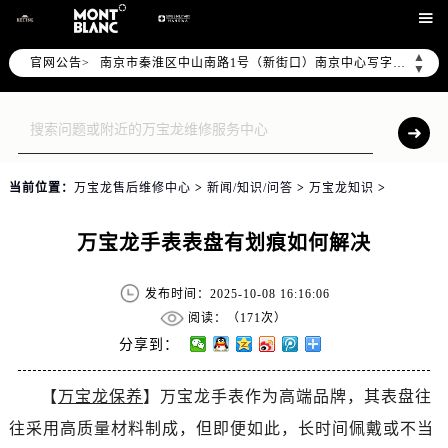
上海市徐汇区虹桥路3号港汇中心写字楼2座37层3705室（需提前预约）

上海市黄浦区南京东路299号宏伊国际广场写字楼8层806室（需提前预约）
▲
官网公告>
南京市秦淮区中山南路1号（新街口）南京中心写字楼22层C1-1室（需提前预约）
▼
常州市新北区龙锦路1590号现代传媒中心写字楼5号楼10层1008室（需提前预约）
徐州市鼓楼区淮海东路29号苏宁广场IFC国际金融中心写字楼35层3508室（需提前预约）
扬州市邗江区国展路29号星耀天地写字楼1号楼18层1803室（需提前预约）
盐城市盐都区世纪大道5号盐城金融城写字楼1号楼16层1604室（需提前预约）
当前位置：
万宝龙售后维修中心
>
新闻/知识/问答
>
万宝龙知识
>
泰州市海陵区永定东路399号置地商务中心东塔写字楼（华润万象城）17层1706室（需提前预约）
宁波市江北区大闸南路500号来福士广场办公楼20层2009室（需提前预约）
万宝龙手表表盘有划痕如何解决
杭州市上城区钱江路1366号华润大厦写字楼A座5层503-5室（需提前预约）
金华市金东区东市南街777号金华万达广场写字楼4号楼22层2209室（需提前预约）
发布时间：2025-10-08 16:16:06
绍兴市越城区胜利东路379号世茂天际中心写字楼8层805室（需提前预约）
阅读：（
171次）
嘉兴市南湖区广益路705号嘉兴世界贸易中心写字楼A座13层1304室（需提前预约）
分享到：
南昌市红谷滩新区红谷中大道998号绿地双子塔（中央广场）A1座办公楼14层07室（需提前预约）
【
万宝龙保养
】万宝龙手表作为高端品牌，其表盘往
济南市历下区经十路11111号华润中心写字楼（万象城）15层1508室（需提前预约）
往采用高质量材料制成，但即便如此，长时间佩戴或不当
广州市天河区天河路230号万菱汇国际中心写字楼A塔7层704室（需提前预约）