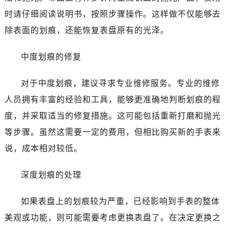
佛山市禅城区季华五路57号万科金融中心C座12层1205室（需提前预约）
时请仔细阅读说明书，按照步骤操作。这样做不仅能够去
东莞市东城街道鸿福东路1号民盈国贸中心T1写字楼9层907室（需提前预约）
除表面的划痕，还能恢复表盘原有的光泽。
无锡市梁溪区人民中路139号恒隆广场写字楼1座11层1104室（需提前预约）
南通市崇川区工农路57号圆融广场写字楼16层1603室（需提前预约）
中度划痕的修复
苏州市苏州工业园区星港街199号苏州中心办公楼C座22层08室（需提前预约）
武汉市江汉区解放大道686号世界贸易大厦38层09室（需提前预约）
对于中度划痕，建议寻求专业维修服务。专业的维修
南宁市青秀区金湖路59号地王大厦12楼1224室（需提前预约）
人员拥有丰富的经验和工具，能够更准确地判断划痕的程
合肥市蜀山区潜山路111号万象城华润大厦B座12楼03室（需提前预约）
度，并采取适当的修复措施。这可能包括重新打磨和抛光
泉州市丰泽区宝洲路729号浦西万达中心写字楼A座7楼709室（需提前预约）
等步骤。虽然这需要一定的费用，但相比购买新的手表来
青岛市南区山东路6号华润大厦B座22层04室（需提前预约）
烟台市芝罘区胜利路139号万达金融中心A座907室（需提前预约）
说，成本相对较低。
长春市朝阳区西安大路727号中银大厦A座(旺进大厦)18层09室（需提前预约）
深度划痕的处理
贵阳市南明区都司高架桥路33号亨特国际金融中心14楼14D（需提前预约）
昆明市盘龙区北京路928号同德昆明广场写字楼10层06室（需提前预约）
如果表盘上的划痕较为严重，已经影响到手表的整体
石家庄市长安区中山东路39号勒泰中心写字楼B座13层07室（需提前预约）
美观或功能，则可能需要考虑更换表盘了。在决定更换之
西安市碑林区南关正街88号华侨城长安国际中心E座6楼10室（需提前预约）