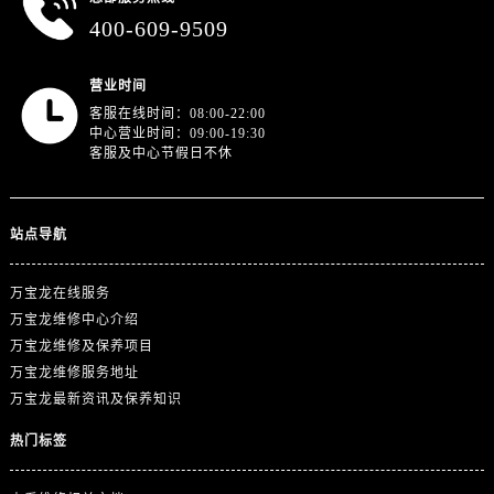
山东省泰安市泰山区财源街道泰山大街万宝龙售后服务中心（需提前预约）
400-609-9509
山东省威海市环翠区新威海路89号振华商厦一楼名表维修万宝龙售后服务中心（需提前预约）
山东省潍坊市奎文区东风东街万宝龙售后服务中心（需提前预约）
营业时间
山东省枣庄市滕州市北辛路与善国路交叉口万宝龙售后服务中心（需提前预约）
客服在线时间：08:00-22:00
山东省淄博市张店区金晶大道万宝龙售后服务中心（需提前预约）
中心营业时间：09:00-19:30
客服及中心节假日不休
上海市黄浦区南京东路299号宏伊国际广场写字楼8层806室万宝龙售后服务中心（需提前预约）
上海市徐汇区虹桥路3号港汇中心2座37层3705室万宝龙售后服务中心（需提前预约）
浙江省杭州市上城区钱江路1366号华润大厦A座5层503-5室万宝龙售后服务中心（需提前预约）
站点导航
浙江省湖州市吴兴区劳动路万宝龙售后服务中心（需提前预约）
浙江省嘉兴市南湖区广益路705号嘉兴世界贸易中心A座13层1304室万宝龙售后服务中心（需提前预约）
万宝龙在线服务
浙江省金华市金东区东市南街777号金华万达广场4号楼22楼2209室万宝龙售后服务中心（需提前预约）
万宝龙维修中心介绍
万宝龙维修及保养项目
浙江省丽水市莲都区解放街万宝龙售后服务中心（需提前预约）
万宝龙维修服务地址
浙江省宁波市江北区大闸南路500号来福士广场办公楼20层2009室万宝龙售后服务中心（需提前预约）
万宝龙最新资讯及保养知识
浙江省衢州市柯城区上街万宝龙售后服务中心（需提前预约）
浙江省绍兴市越城区胜利东路379号世茂天际中心写字楼8层805室万宝龙售后服务中心（需提前预约）
热门标签
浙江省舟山市定海区解放东路万宝龙售后服务中心（需提前预约）