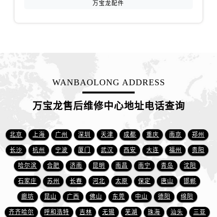
万宝龙配件
福建省宁德市蕉城区天湖东路万宝龙售后服务中心（需提前预约）
福建省莆田市城厢区霞林街道荔华东大道万宝龙售后服务中心（需提前预约）
福建省三明市三元区东乾二路万宝龙售后服务中心（需提前预约）
福建省漳州市龙文区步港路万宝龙售后服务中心（需提前预约）
江苏省常州市新北区龙锦路1590号现代传媒中心5号楼10层1008室万宝龙售后服务中心（需提前预约）
江苏省淮安市清江浦区淮海北路万宝龙售后服务中心（需提前预约）
WANBAOLONG ADDRESS
江苏省连云港市海州区通灌北路万宝龙售后服务中心（需提前预约）
江苏省南京市秦淮区中山南路1号南京中心22层22-C1-C3室万宝龙售后服务中心（需提前预约）
万宝龙售后维修中心地址电话查询
江苏省宿迁市宿城区西湖路万宝龙售后服务中心（需提前预约）
江苏省泰州市海陵区永定东路399号置地商务中心东塔（华润万象城）17层1706室万宝龙售后服务中心（需提前预约）
北京
上海
广州
深圳
天津
成都
重庆
南京
郑州
江苏省徐州市鼓楼区淮海东路29号苏宁广场IFC国际金融中心35层3508室万宝龙售后服务中心（需提前预约）
长沙
杭州
宁波
厦门
武汉
西安
大连
福州
贵阳
江苏省盐城市盐都区世纪大道5号盐城金融城写字楼1号楼16层1604室万宝龙售后服务中心（需提前预约）
哈尔滨
合肥
济南
昆明
南昌
南宁
青岛
沈阳
江苏省扬州市邗江区国展路29号星耀天地写字楼1号楼18层1803室万宝龙售后服务中心（需提前预约）
江苏省镇江市京口区中山东路万宝龙售后服务中心（需提前预约）
石家庄
苏州
长春
河北
太原
保定
唐山
邯郸
江西省抚州市临川区赣东大道万宝龙售后服务中心（需提前预约）
廊坊
昆山
广西
佛山
东莞
中山
德阳
绵阳
江西省赣州市章贡区文清路万宝龙售后服务中心（需提前预约）
齐齐哈尔
呼和浩特
吉林
无锡
芜湖
珠海
汕头
三亚