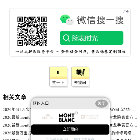
辽宁省盘锦市兴隆台区石油大街万宝龙售后服务中心（需提前预约）
辽宁省铁岭市银州区南马路万宝龙售后服务中心（需提前预约）
辽宁省营口市站前区市府路与渤海大街交叉口万宝龙售后服务中心（需提前预约）
辽宁省沈阳市沈河区中街路137号亨得利名表维修授权店1楼万宝龙售后服务中心（需提前预约）
辽宁省沈阳市沈河区中街路83号亨得利名表维修授权店1楼万宝龙售后服务中心（需提前预约）
北京市朝阳区建国门外大街甲6号华熙国际中心D座11层1102室万宝龙售后服务中心（需提前预约）
北京市东城区东长安街1号王府井东方广场W3座6层602室万宝龙售后服务中心（需提前预约）
河北省保定市竞秀区朝阳北大街北国先天下万宝龙售后服务中心（需提前预约）
0
内蒙古自治区阿拉善盟市左旗土尔扈特大街万宝龙售后服务中心（需提前预约）
内蒙古自治区巴彦淖尔市临河区新华街万宝龙售后服务中心（需提前预约）
赞一下
去提问
内蒙古自治区包头市青山区幸福路甲3号王府井百货名表维修万宝龙售后服务中心（需提前预约）
相关文章
内蒙古自治区赤峰市红山区哈达街万宝龙售后服务中心（需提前预约）
预约入口
关闭
内蒙古自治区鄂尔多斯市东胜区伊金霍洛街万宝龙售后服务中心（需提前预约）
2026年6月万宝龙名表官方售后服务中心联系方式权威表
2026最新万宝龙售后中心网点地址实地探访报告
内蒙古自治区呼伦贝尔市海拉尔区中央街万宝龙售后服务中心（需提前预约）
2026最新montblanc万宝龙名表维修网点地址实地探访报告
2026最新montblanc万宝龙腕表官方售后服务中心网点地址调研报告
内蒙古自治区通辽市科尔沁区明仁大街万宝龙售后服务中心（需提前预约）
2026最新montblanc万宝龙名表维修保养网点地址实地探访报告
2026最新montblanc万宝龙手表官方售后服务点地址考察报告
立即预约
2026最新万宝龙官方售后网点地址调研报告
2026年万宝龙中国区售后维修网络优化升级公告（最新电话及地址）
内蒙古自治区乌海市海勃湾区人民南路万宝龙售后服务中心（需提前预约）
提前预约免排队，到店即享服务