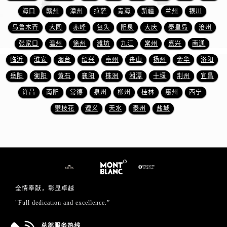
江西省吉安市吉州区井冈山大道万宝龙售后服务中心（需提前预约）
海口
赣州
漳州
拉萨
青海
新疆
兰州
银川
江西省景德镇市珠山区珠山中路万宝龙售后服务中心（需提前预约）
乌鲁木齐
大同
赤峰
包头
阳泉
大庆
秦皇岛
沧州
江西省九江市浔阳区浔阳路万宝龙售后服务中心（需提前预约）
张家口
温州
徐州
潍坊
九江
常州
嘉兴
南通
江西省南昌市红谷滩新区红谷中大道998号绿地双子塔（中央广场）A1座办公楼14层1407室万宝龙售后服务中心（需提前预约）
临沂
淮安
烟台
绍兴
亳州
舟山
扬州
金华
洛阳
江西省萍乡市安源区萍安北大道与康庄路交叉口万宝龙售后服务中心（需提前预约）
江西省上饶市信州区滨江西路万宝龙售后服务中心（需提前预约）
岳阳
衡阳
黄石
襄阳
株洲
湘潭
十堰
荆州
宜昌
江西省新余市渝水区北湖西路万宝龙售后服务中心（需提前预约）
许昌
南阳
常德
泉州
柳州
桂林
惠州
西宁
江西省宜春市袁州区中山中路万宝龙售后服务中心（需提前预约）
攀枝花
遵义
天水
泰州
盐城
江西省鹰潭市月湖区胜利东路万宝龙售后服务中心（需提前预约）
山东省德州市德城区东风中路万宝龙售后服务中心（需提前预约）
山东省东营市东营区济南路万宝龙售后服务中心（需提前预约）
山东省济南市历下区经十路11111号华润中心写字楼（万象城）15层1508室万宝龙售后服务中心（需提前预约）
山东省济宁市任城区太白楼路万宝龙售后服务中心（需提前预约）
山东省莱芜市文化南路8号银座商城名表维修一楼名表维修万宝龙售后服务中心（需提前预约）
全情奉献，彰显卓越
山东省临沂市兰山区解放路万宝龙售后服务中心（需提前预约）
"Full dedication and excellence.”
山东省日照市东港区烟台路万宝龙售后服务中心（需提前预约）
总部服务热线