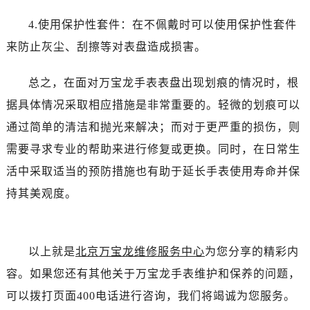
吉林省吉林市船营区河南街万宝龙售后服务中心（需提前预约）
4.使用保护性套件：在不佩戴时可以使用保护性套件
吉林省辽源市龙山区人民大街万宝龙售后服务中心（需提前预约）
吉林省梅河口市新华街道梅河大街万宝龙售后服务中心（需提前预约）
来防止灰尘、刮擦等对表盘造成损害。
吉林省四平市铁东区紫气大路与南九经街交汇处万宝龙售后服务中心（需提前预约）
总之，在面对万宝龙手表表盘出现划痕的情况时，根
吉林省松原市宁江区五环大街万宝龙售后服务中心（需提前预约）
吉林省通化市东昌区环通乡江南大街万宝龙售后服务中心（需提前预约）
据具体情况采取相应措施是非常重要的。轻微的划痕可以
吉林省延边市延吉市解放路万宝龙售后服务中心（需提前预约）
通过简单的清洁和抛光来解决；而对于更严重的损伤，则
辽宁省鞍山市铁东区站前街万宝龙售后服务中心（需提前预约）
需要寻求专业的帮助来进行修复或更换。同时，在日常生
辽宁省本溪市平山区胜利路万宝龙售后服务中心（需提前预约）
活中采取适当的预防措施也有助于延长手表使用寿命并保
辽宁省朝阳市双塔区新华路万宝龙售后服务中心（需提前预约）
持其美观度。
辽宁省丹东市振兴区七经街万宝龙售后服务中心（需提前预约）
辽宁省抚顺市新抚区东一路万宝龙售后服务中心（需提前预约）
辽宁省阜新市海州区解放大街万宝龙售后服务中心（需提前预约）
以上就是
北京万宝龙维修服务中心
为您分享的精彩内
辽宁省葫芦岛市连山区中央路万宝龙售后服务中心（需提前预约）
容。如果您还有其他关于万宝龙手表维护和保养的问题，
辽宁省锦州市古塔区中央大街万宝龙售后服务中心（需提前预约）
可以拨打页面400电话进行咨询，我们将竭诚为您服务。
辽宁省辽阳市白塔区新运大街万宝龙售后服务中心（需提前预约）