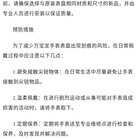
海口市龙华区金贸东路5号海口华润大厦B座17层1707室（需提前预约）
前，请确保选择与原装表盘相同材质和尺寸的新品，并由
唐山市路南区新华东道100号万达广场写字楼A座10层1002室（需提前预约）
专业人员进行安装以保证质量。
台州市椒江区东海大道1800号腾达中心东1幢20楼2002室（需提前预约）
黑龙江省大庆市萨尔图区会战大街万宝龙售后服务中心（需提前预约）
预防措施
黑龙江省鹤岗市向阳区红军路万宝龙售后服务中心（需提前预约）
为了减少万宝龙手表表盘出现划痕的风险，在日常佩
黑龙江省黑河市爱辉区中央街万宝龙售后服务中心（需提前预约）
黑龙江省鸡西市鸡冠区红军路万宝龙售后服务中心（需提前预约）
戴过程中应注意以下几点：
黑龙江省佳木斯市向阳区长安路万宝龙售后服务中心（需提前预约）
1.避免接触尖锐物体：在日常生活中尽量避免让手表
黑龙江省牡丹江市东安区太平路万宝龙售后服务中心（需提前预约）
黑龙江省七台河市桃山区大同街万宝龙售后服务中心（需提前预约）
接触到尖锐物品。
黑龙江省齐齐哈尔市龙沙区龙华路万宝龙售后服务中心（需提前预约）
2.温柔佩戴：在进行剧烈运动或从事可能对手表造成
黑龙江省双鸭山市尖山区新兴大街万宝龙售后服务中心（需提前预约）
黑龙江省绥化市北林区新华街与康庄路交叉口万宝龙售后服务中心（需提前预约）
损害的活动时，请将手表取下。
黑龙江省伊春市伊美区通河路万宝龙售后服务中心（需提前预约）
3.定期保养：定期将手表送至专业维修点进行检查和
吉林省白城市洮北区明仁南街万宝龙售后服务中心（需提前预约）
吉林省白山市浑江区浑江大街万宝龙售后服务中心（需提前预约）
保养，及时发现并解决问题。