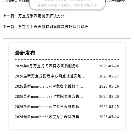
2026最新montblanc万宝龙名表官方售后服务中心地址实地探访报告
2026最新万宝龙手表售后维修服务网点地址考察报告
内蒙古自治区乌兰察布市集宁区恩和大街万宝龙售后服务中心（需提前预约）
预约时间有变无需取消，可随时重新预约
内蒙古自治区锡林郭勒盟市锡林浩特市光明街与额尔敦路交叉口万宝龙售后服务中心（需提前预约）
上一篇：
万宝龙手表走慢了解决方法
内蒙古自治区兴安盟市乌兰浩特市兴安大街万宝龙售后服务中心（需提前预约）
下一篇：
万宝龙手表表盘有划痕解决技巧深度解析
山西省大同市平城区迎宾街万宝龙售后服务中心（需提前预约）
山西省晋城市城区黄华街万宝龙售后服务中心（需提前预约）
山西省晋中市榆次区顺城街万宝龙售后服务中心（需提前预约）
山西省临汾市尧都区解放路万宝龙售后服务中心（需提前预约）
最新发布
山西省吕梁市离石区永宁中路与建设街交叉口万宝龙售后服务中心（需提前预约）
2026年6月万宝龙名表官方售后服务中心联系方式权威表
2026-05-28
山西省朔州市朔城区怡西路与鄯阳西街交汇处万宝龙售后服务中心（需提前预约）
2026最新万宝龙售后中心网点地址实地探访报告
2026-05-27
山西省忻州市忻府区和平东街与七一南路交叉口万宝龙售后服务中心（需提前预约）
山西省阳泉市郊区平阳东街与新城大道交叉口万宝龙售后服务中心（需提前预约）
2026最新montblanc万宝龙名表维修网点地址实地探访报告
2026-05-26
山西省运城市盐湖区河东街万宝龙售后服务中心（需提前预约）
2026最新montblanc万宝龙腕表官方售后服务中心网点地址调研报告
2026-05-26
山西省长治市潞州区英雄中路万宝龙售后服务中心（需提前预约）
2026最新montblanc万宝龙名表维修保养网点地址实地探访报告
2026-05-25
山西省太原市迎泽区迎泽街道解放路15号亨得利名表维修授权店3楼万宝龙售后服务中心（需提前预约）
2026最新montblanc万宝龙手表官方售后服务点地址考察报告
2026-05-24
天津市和平区赤峰道136号天津国际金融中心26层2603室万宝龙售后服务中心（需提前预约）
安徽省安庆市迎江区人民路万宝龙售后服务中心（需提前预约）