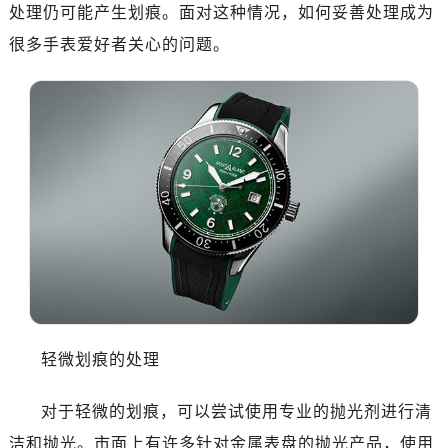
广州市越秀区环市东路371-375号世界贸易中心大厦南塔写字楼15层07室（需提前预约）
处理仍可能产生划痕。面对这种情况，如何妥善处理成为
深圳市罗湖区深南东路5001号华润大厦写字楼17层1701室（需提前预约）
很多手表爱好者关心的问题。
惠州市惠城区江北文昌一路7号华贸大厦写字楼1座30层05室（需提前预约）
厦门市思明区湖滨东路95号华润大厦写字楼B座11层1104室（需提前预约）
福州市晋安区横屿路9号东二环泰禾中心写字楼2号楼5层509室（需提前预约）
成都市锦江区人民东路6号SAC东原中心写字楼24层2406B室（需提前预约）
重庆市江北区观音桥步行街2号融恒时代广场写字楼9层902室（需提前预约）
长沙市芙蓉区定王台街道建湘路393号世茂环球金融中心写字楼（芙蓉广场）10层13室（需提前预约）
郑州市二七区铭功路10号华润大厦写字楼29层2905室（需提前预约）
太原市迎泽区解放路15号亨得利名表服务中心（品牌授权店）3层整层（需提前预约）
沈阳市沈河区中街路137号亨得利名表服务中心（品牌授权店）1层整层（需提前预约）
沈阳市沈河区中街路83号亨得利名表服务中心（品牌授权店）1层整层（需提前预约）
乌鲁木齐市天山区红山路26号时代广场（CCMALL）C座17层17-B（需提前预约）
轻微划痕的处理
温州市鹿城区锦绣路1067号置信广场10层1015室（需提前预约）
哈尔滨市南岗区东大直街146号上和置地广场金座12层1214室（需提前预约）
对于轻微的划痕，可以尝试使用专业的抛光剂进行清
大连市中山区人民路15号国际金融大厦7层G室（需提前预约）
洁和抛光。市面上有许多针对金属表盘的抛光产品，使用